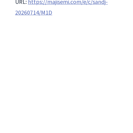
URL:
https://majisemi.com/e/c/sandj-
20260714/M1D