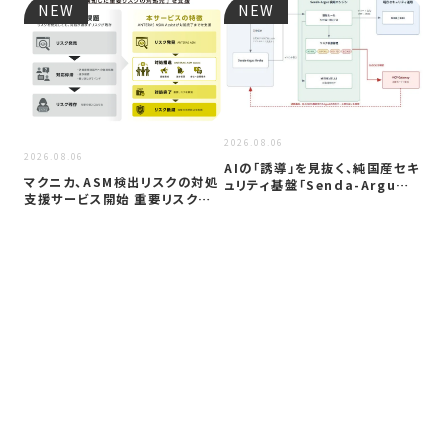
NEW
NEW
2026
2026.08.06
2026.08.06
複
AIの「誘導」を見抜く、純国産セキ
一
マクニカ、ASM検出リスクの対処
ュリティ基盤「Senda-Argu…
セ
支援サービス開始 重要リスク放
置を防…