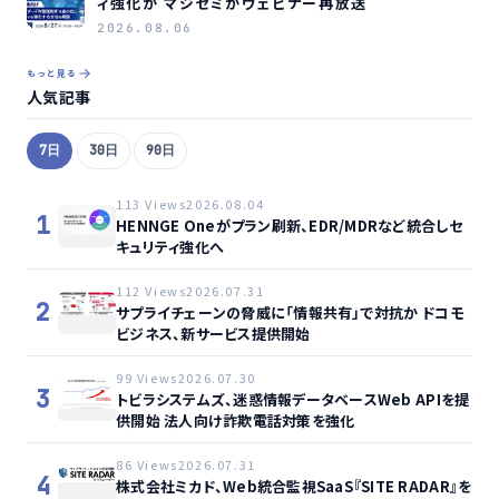
ィ強化か マジセミがウェビナー再放送
2026.08.06
もっと見る
人気記事
7日
30日
90日
113 Views
2026.08.04
1
HENNGE Oneがプラン刷新、EDR/MDRなど統合しセ
キュリティ強化へ
112 Views
2026.07.31
2
サプライチェーンの脅威に「情報共有」で対抗か ドコモ
ビジネス、新サービス提供開始
99 Views
2026.07.30
3
トビラシステムズ、迷惑情報データベースWeb APIを提
供開始 法人向け詐欺電話対策を強化
86 Views
2026.07.31
4
株式会社ミカド、Web統合監視SaaS『SITE RADAR』を