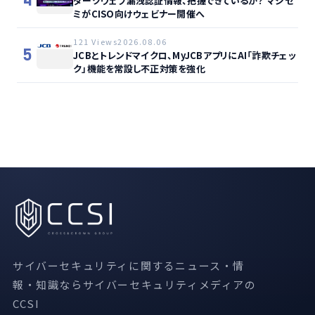
4
ダークウェブ漏洩認証情報、把握できているか？ マジセ
ミがCISO向けウェビナー開催へ
121 Views
2026.08.06
5
JCBとトレンドマイクロ、MyJCBアプリにAI「詐欺チェッ
ク」機能を常設し不正対策を強化
サイバーセキュリティに関するニュース・情
報・知識ならサイバーセキュリティメディアの
CCSI