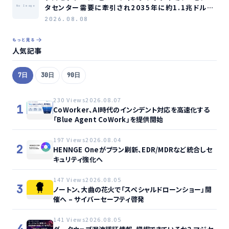
タセンター需要に牽引され2035年に約1.1兆ドル規
No Image
模へ成長か
2026.08.08
もっと見る
人気記事
7日
30日
90日
230 Views
2026.08.07
1
CoWorker、AI時代のインシデント対応を高速化する
「Blue Agent CoWork」を提供開始
197 Views
2026.08.04
2
HENNGE Oneがプラン刷新、EDR/MDRなど統合しセ
キュリティ強化へ
147 Views
2026.08.05
3
ノートン、大曲の花火で「スペシャルドローンショー」開
催へ – サイバーセーフティ啓発
141 Views
2026.08.05