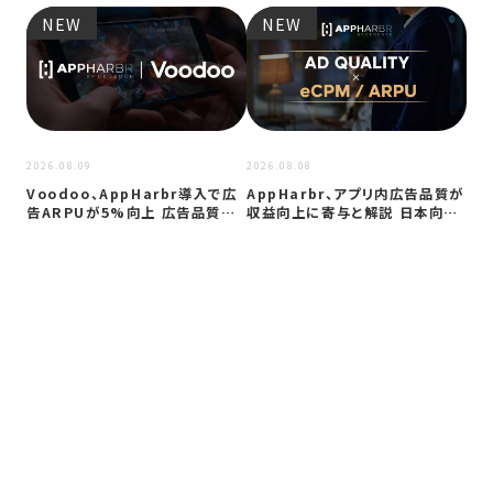
NEW
NEW
2026
プ
ップ
要
2026.08.09
2026.08.08
Voodoo、AppHarbr導入で広
AppHarbr、アプリ内広告品質が
告ARPUが5%向上 広告品質…
収益向上に寄与と解説 日本向け
に…