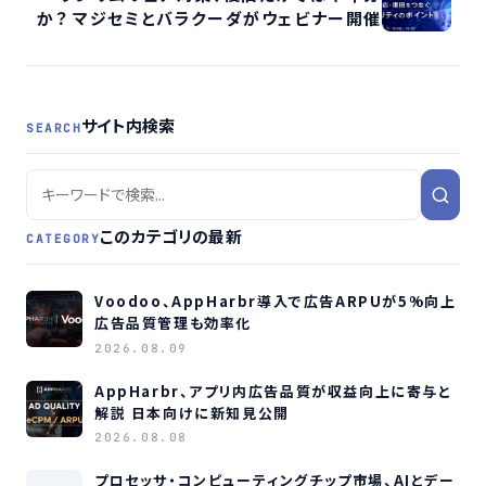
か？ マジセミとバラクーダがウェビナー開催
サイト内検索
SEARCH
このカテゴリの最新
CATEGORY
Voodoo、AppHarbr導入で広告ARPUが5%向上
広告品質管理も効率化
2026.08.09
AppHarbr、アプリ内広告品質が収益向上に寄与と
解説 日本向けに新知見公開
2026.08.08
プロセッサ・コンピューティングチップ市場、AIとデー