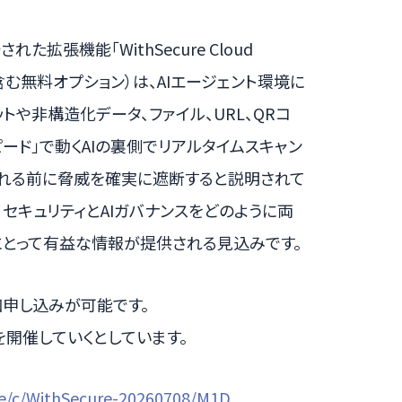
た拡張機能「WithSecure Cloud
イセンスに含む無料オプション）は、AIエージェント環境に
トや非構造化データ、ファイル、URL、QRコ
ード」で動くAIの裏側でリアルタイムスキャン
される前に脅威を確実に遮断すると説明されて
で、セキュリティとAIガバナンスをどのように両
にとって有益な情報が提供される見込みです。
加申し込みが可能です。
開催していくとしています。
/e/c/WithSecure-20260708/M1D