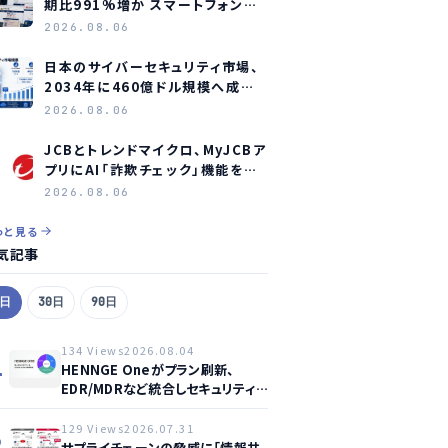
期比991%増か スマートフォン狙
うフィッシング詐欺に警鐘
2026.08.06
日本のサイバーセキュリティ市場、
2034年に460億ドル規模へ成長
か
2026.08.06
JCBとトレンドマイクロ、MyJCBア
プリにAI「詐欺チェック」機能を常
設し不正対策を強化
2026.08.06
っと見る
気記事
7日
30日
90日
134 Views
2026.08.04
1
HENNGE Oneがプラン刷新、
EDR/MDRなど統合しセキュリティ
強化へ
129 Views
2026.07.31
2
サプライチェーンの脅威に「情報共