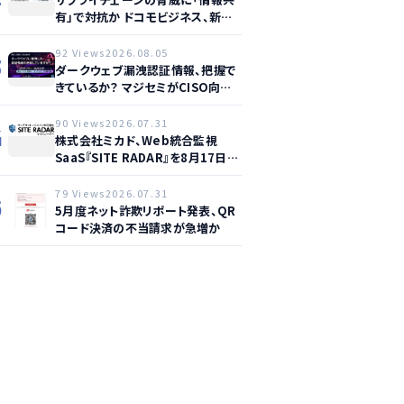
有」で対抗か ドコモビジネス、新サ
ービス提供開始
92 Views
2026.08.05
3
ダークウェブ漏洩認証情報、把握で
きているか？ マジセミがCISO向け
ウェビナー開催へ
90 Views
2026.07.31
4
株式会社ミカド、Web統合監視
SaaS『SITE RADAR』を8月17日よ
り提供開始 – 月額1,500円から4領
域を自動監視、動的サイト…
79 Views
2026.07.31
5
5月度ネット詐欺リポート発表、QR
コード決済の不当請求が急増か