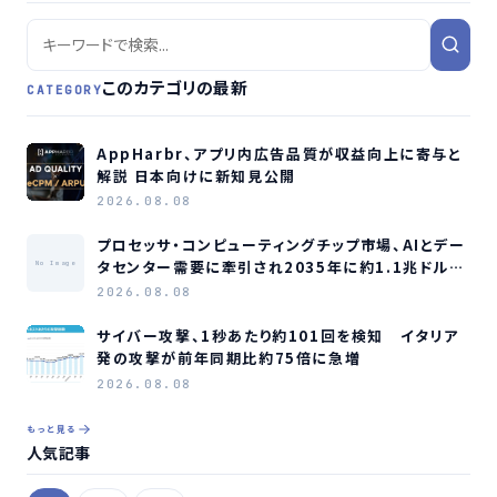
このカテゴリの最新
CATEGORY
AppHarbr、アプリ内広告品質が収益向上に寄与と
解説 日本向けに新知見公開
2026.08.08
プロセッサ・コンピューティングチップ市場、AIとデー
タセンター需要に牽引され2035年に約1.1兆ドル規
No Image
模へ成長か
2026.08.08
サイバー攻撃、1秒あたり約101回を検知 イタリア
発の攻撃が前年同期比約75倍に急増
2026.08.08
もっと見る
人気記事