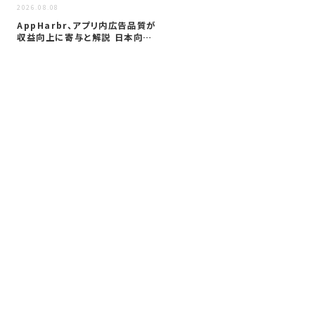
2026
2026.08.08
サイ
AppHarbr、アプリ内広告品質が
を
収益向上に寄与と解説 日本向け
同
に…