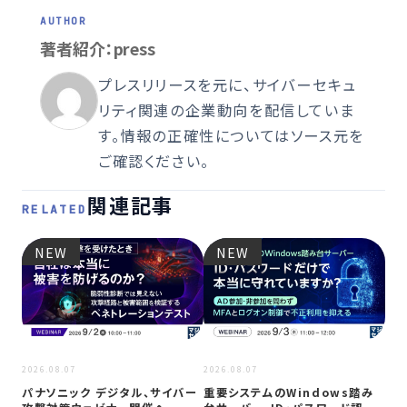
著者紹介：press
プレスリリースを元に、サイバーセキュ
リティ関連の企業動向を配信していま
す。情報の正確性についてはソース元を
ご確認ください。
関連記事
RELATED
NEW
NEW
2026
2026.08.07
2026.08.07
Co
パナソニック デジタル、サイバー
重要システムのWindows踏み