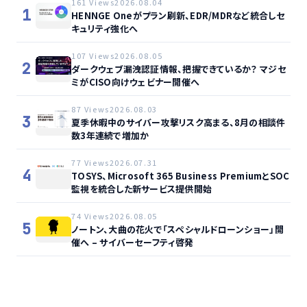
161 Views
2026.08.04
1
HENNGE Oneがプラン刷新、EDR/MDRなど統合しセ
キュリティ強化へ
107 Views
2026.08.05
2
ダークウェブ漏洩認証情報、把握できているか？ マジセ
ミがCISO向けウェビナー開催へ
87 Views
2026.08.03
3
夏季休暇中のサイバー攻撃リスク高まる、8月の相談件
数3年連続で増加か
77 Views
2026.07.31
4
TOSYS、Microsoft 365 Business PremiumとSOC
監視を統合した新サービス提供開始
74 Views
2026.08.05
5
ノートン、大曲の花火で「スペシャルドローンショー」開
催へ – サイバーセーフティ啓発