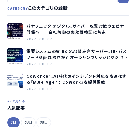
このカテゴリの最新
CATEGORY
パナソニック デジタル、サイバー攻撃対策ウェビナー
開催へ──自社防御の実効性検証に焦点
2026.08.07
重要システムのWindows踏み台サーバー、ID・パス
ワード認証は限界か？ オーシャンブリッジとマジセミ
がウェビナー開催へ
2026.08.07
CoWorker、AI時代のインシデント対応を高速化す
る「Blue Agent CoWork」を提供開始
2026.08.07
もっと見る
人気記事
7日
30日
90日