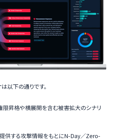
オは以下の通りです。
権限昇格や横展開を含む被害拡大のシナリ
.aiが提供する攻撃情報をもとにN-Day／Zero-