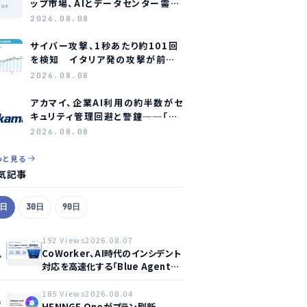
ップ市場、AIとデータセンター需要
age
に牽引され2035年に約1.1兆ドル
2026.08.08
規模へ成長か
サイバー攻撃、1秒あたり約101回
を検知 イタリア発の攻撃が前年
同期比約75倍に急増
2026.08.08
アカマイ、企業AI利用の約半数がセ
キュリティ管理回避と警鐘──「シ
ャドーAI」が新たな脅威に
2026.08.08
っと見る
気記事
7日
30日
90日
192 Views
2026.08.07
1
CoWorker、AI時代のインシデント
対応を高速化する「Blue Agent
CoWork」を提供開始
185 Views
2026.08.04
2
HENNGE Oneがプラン刷新、