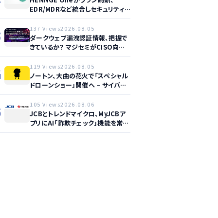
EDR/MDRなど統合しセキュリティ
強化へ
137 Views
2026.08.05
3
ダークウェブ漏洩認証情報、把握で
きているか？ マジセミがCISO向け
ウェビナー開催へ
119 Views
2026.08.05
4
ノートン、大曲の花火で「スペシャル
ドローンショー」開催へ – サイバー
セーフティ啓発
105 Views
2026.08.06
5
JCBとトレンドマイクロ、MyJCBア
プリにAI「詐欺チェック」機能を常設
し不正対策を強化