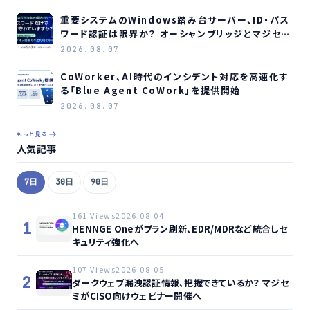
重要システムのWindows踏み台サーバー、ID・パス
ワード認証は限界か？ オーシャンブリッジとマジセミ
がウェビナー開催へ
2026.08.07
CoWorker、AI時代のインシデント対応を高速化す
る「Blue Agent CoWork」を提供開始
2026.08.07
もっと見る
人気記事
7日
30日
90日
161 Views
2026.08.04
1
HENNGE Oneがプラン刷新、EDR/MDRなど統合しセ
キュリティ強化へ
107 Views
2026.08.05
2
ダークウェブ漏洩認証情報、把握できているか？ マジセ
ミがCISO向けウェビナー開催へ