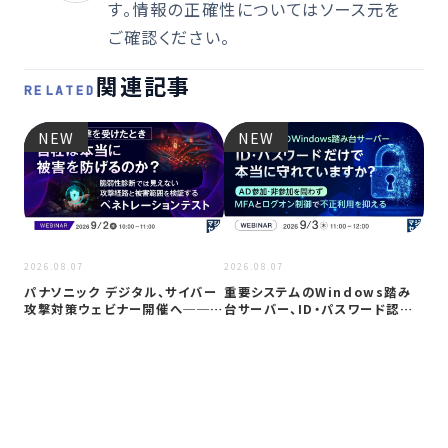
す。情報の正確性についてはソース元を
ご確認ください。
関連記事
RELATED
NEW
NEW
2026
2026.08.07
2026.08.07
Co
パナソニック デジタル、サイバー
重要システムのWindows踏み
ト対
攻撃対策ウェビナー開催へ──自
台サーバー、ID・パスワード認証
社防御…
は限…