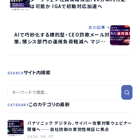
は可能か IGAで初動対応加速へ
次の記事
AIで巧妙化する標的型・CEO詐欺メール対
策、情シス部門の運用負荷軽減へ マジセミ
がウェビナー再放送
サイト内検索
SEARCH
このカテゴリの最新
CATEGORY
パナソニック デジタル、サイバー攻撃対策ウェビナー
開催へ──自社防御の実効性検証に焦点
2026.08.07