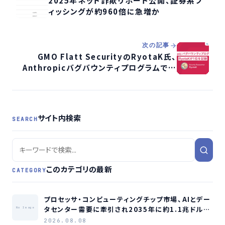
2025年ネット詐欺リポート公開、証券系フ
ィッシングが約960倍に急増か
次の記事
GMO Flatt SecurityのRyotaK氏、
Anthropicバグバウンティプログラムで世
界1位を獲得
サイト内検索
SEARCH
このカテゴリの最新
CATEGORY
プロセッサ・コンピューティングチップ市場、AIとデー
タセンター需要に牽引され2035年に約1.1兆ドル規
No Image
模へ成長か
2026.08.08