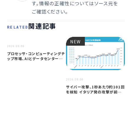
す。情報の正確性についてはソース元を
ご確認ください。
関連記事
RELATED
NEW
NEW
2026.08.08
プロセッサ・コンピューティングチ
ップ市場、AIとデータセンター需
要に…
2026
2026.08.08
ア
サイバー攻撃、1秒あたり約101回
セ
を検知 イタリア発の攻撃が前年
─
同期…