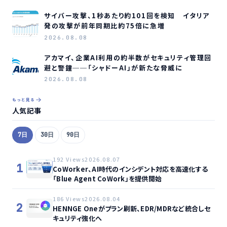
サイバー攻撃、1秒あたり約101回を検知 イタリア
発の攻撃が前年同期比約75倍に急増
2026.08.08
アカマイ、企業AI利用の約半数がセキュリティ管理回
避と警鐘──「シャドーAI」が新たな脅威に
2026.08.08
もっと見る
人気記事
7日
30日
90日
192 Views
2026.08.07
1
CoWorker、AI時代のインシデント対応を高速化する
「Blue Agent CoWork」を提供開始
186 Views
2026.08.04
2
HENNGE Oneがプラン刷新、EDR/MDRなど統合しセ
キュリティ強化へ