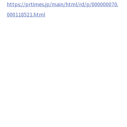
https://prtimes.jp/main/html/rd/p/000000070.
000118521.html