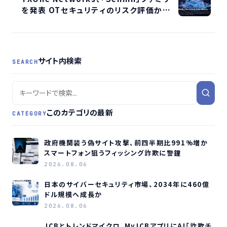
を発表 OTセキュリティのリスク評価から保
護まで一貫提供
サイト内検索
SEARCH
このカテゴリの最新
CATEGORY
政府機関装う偽サイト攻撃、前四半期比991%増か
スマートフォン狙うフィッシング詐欺に警鐘
2026.08.06
日本のサイバーセキュリティ市場、2034年に460億
ドル規模へ成長か
2026.08.06
JCBとトレンドマイクロ、MyJCBアプリにAI「詐欺チ