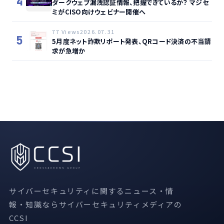
4
ダークウェブ漏洩認証情報、把握できているか？ マジセ
ミがCISO向けウェビナー開催へ
77 Views
2026.07.31
5
5月度ネット詐欺リポート発表、QRコード決済の不当請
求が急増か
サイバーセキュリティに関するニュース・情
報・知識ならサイバーセキュリティメディアの
CCSI