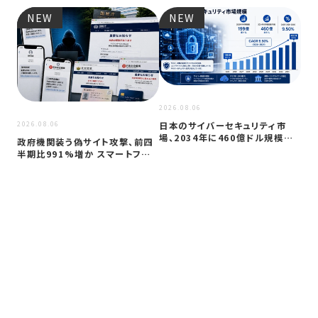
NEW
NEW
2026
JC
アプ
2026.08.06
日本のサイバーセキュリティ市
2026.08.06
場、2034年に460億ドル規模へ
政府機関装う偽サイト攻撃、前四
成長か
半期比991%増か スマートフォン
狙う…