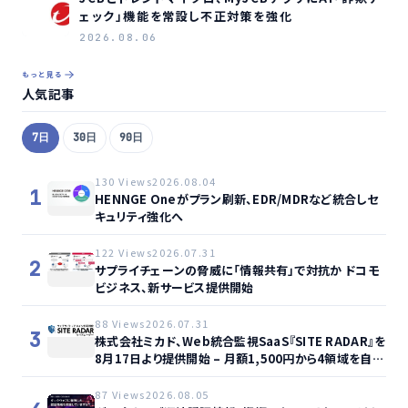
ェック」機能を常設し不正対策を強化
2026.08.06
もっと見る
人気記事
7日
30日
90日
130 Views
2026.08.04
1
HENNGE Oneがプラン刷新、EDR/MDRなど統合しセ
キュリティ強化へ
122 Views
2026.07.31
2
サプライチェーンの脅威に「情報共有」で対抗か ドコモ
ビジネス、新サービス提供開始
88 Views
2026.07.31
3
株式会社ミカド、Web統合監視SaaS『SITE RADAR』を
8月17日より提供開始 – 月額1,500円から4領域を自動
監視、動的サイト…
87 Views
2026.08.05