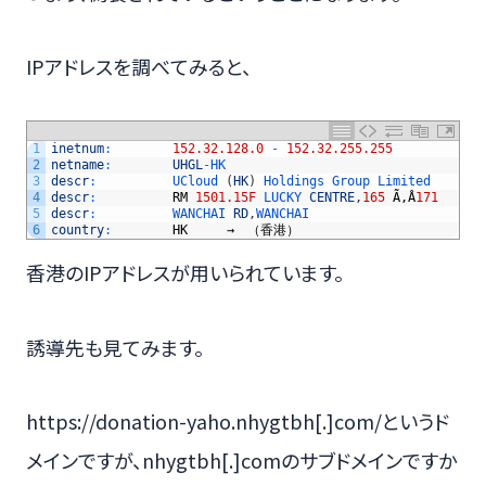
IPアドレスを調べてみると、
1
inetnum
:
152.32.128.0
-
152.32.255.255
2
netname
:
UHGL
-
HK
3
descr
:
UCloud
(
HK
)
Holdings 
Group 
Limited
4
descr
:
RM
1501.15F
LUCKY 
CENTRE
,
165
Ã‚Â­
171
5
descr
:
WANCHAI 
RD
,
WANCHAI
6
country
:
HK
　　　→　（香港）
香港のIPアドレスが用いられています。
誘導先も見てみます。
https://donation-yaho.nhygtbh[.]com/というド
メインですが、nhygtbh[.]comのサブドメインですか