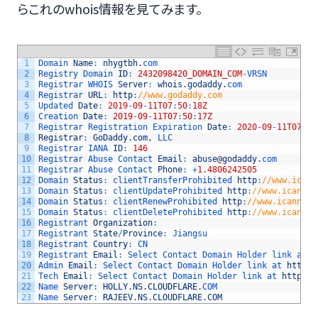
らこれのwhois情報を見てみます。
1
Domain 
Name
:
nhygtbh
.
com
2
Registry 
Domain 
ID
:
2432098420_DOMAIN_COM
-
VRSN
3
Registrar 
WHOIS 
Server
:
whois
.
godaddy
.
com
4
Registrar 
URL
:
http
:
//www.godaddy.com
5
Updated 
Date
:
2019
-
09
-
11T07
:
50
:
18Z
6
Creation 
Date
:
2019
-
09
-
11T07
:
50
:
17Z
7
Registrar 
Registration 
Expiration 
Date
:
2020
-
09
-
11T07
:
50
8
Registrar
:
GoDaddy
.
com
,
LLC
9
Registrar 
IANA 
ID
:
146
10
Registrar 
Abuse 
Contact 
Email
:
abuse
@
godaddy
.
com
11
Registrar 
Abuse 
Contact 
Phone
:
+
1.4806242505
12
Domain 
Status
:
clientTransferProhibited 
http
:
//www.icann
13
Domain 
Status
:
clientUpdateProhibited 
http
:
//www.icann.o
14
Domain 
Status
:
clientRenewProhibited 
http
:
//www.icann.or
15
Domain 
Status
:
clientDeleteProhibited 
http
:
//www.icann.o
16
Registrant 
Organization
:
17
Registrant 
State
/
Province
:
Jiangsu
18
Registrant 
Country
:
CN
19
Registrant 
Email
:
Select 
Contact 
Domain 
Holder 
link 
at 
h
20
Admin 
Email
:
Select 
Contact 
Domain 
Holder 
link 
at 
https
:
21
Tech 
Email
:
Select 
Contact 
Domain 
Holder 
link 
at 
https
:
/
22
Name 
Server
:
HOLLY
.
NS
.
CLOUDFLARE
.
COM
23
Name 
Server
:
RAJEEV
.
NS
.
CLOUDFLARE
.
COM