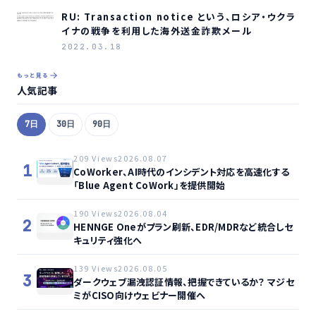
RU: Transaction notice という、ロシア・ウクラ
イナの戦争を利用した海外送金詐欺メール
2022.03.18
もっと見る
人気記事
7日
30日
90日
209 Views
2026.08.07
1
CoWorker、AI時代のインシデント対応を高速化する
「Blue Agent CoWork」を提供開始
190 Views
2026.08.04
2
HENNGE Oneがプラン刷新、EDR/MDRなど統合しセ
キュリティ強化へ
139 Views
2026.08.05
3
ダークウェブ漏洩認証情報、把握できているか？ マジセ
ミがCISO向けウェビナー開催へ