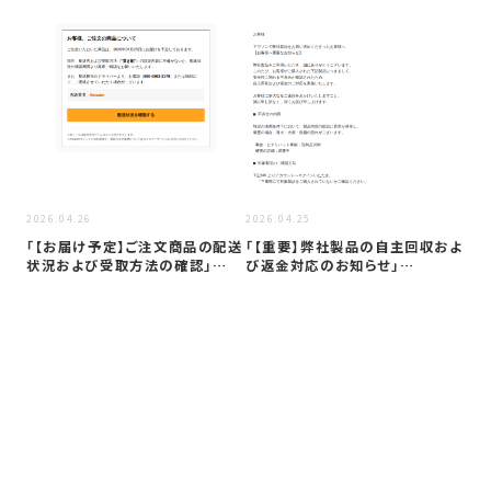
2026
Am
「【
2026.04.26
2026.04.25
止
「【お届け予定】ご注文商品の配送
「【重要】弊社製品の自主回収およ
状況および受取方法の確認」
び返金対応のお知らせ」
Amazo…
Amazon …