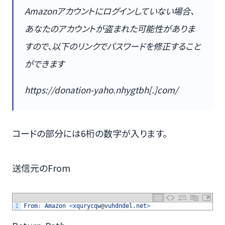
Amazonアカウントにログインしていない場合、
あなたのアカウントが盗まれた可能性がありま
すので、以下のリンクでパスワードを修正すること
ができます
https://donation-yaho.nhygtbh[.]com/
コードの部分には6桁の数字が入ります。
送信元のFrom
1
From
:
Amazon
<
xqurycqw
@
vuhdndel
.
net
>