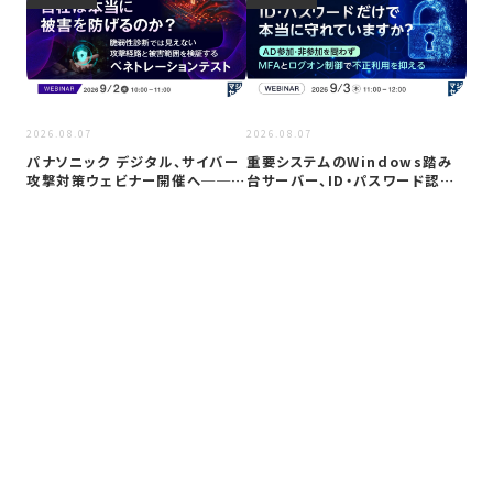
2026
2026.08.07
2026.08.07
Co
パナソニック デジタル、サイバー
重要システムのWindows踏み
ト対
攻撃対策ウェビナー開催へ──自
台サーバー、ID・パスワード認証
社防御…
は限…