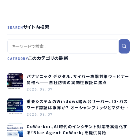
ィの重要性も増す
サイト内検索
SEARCH
このカテゴリの最新
CATEGORY
パナソニック デジタル、サイバー攻撃対策ウェビナー
開催へ──自社防御の実効性検証に焦点
2026.08.07
重要システムのWindows踏み台サーバー、ID・パス
ワード認証は限界か？ オーシャンブリッジとマジセミ
がウェビナー開催へ
2026.08.07
CoWorker、AI時代のインシデント対応を高速化す
る「Blue Agent CoWork」を提供開始