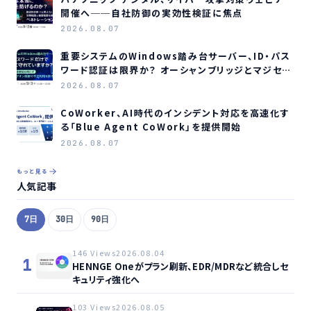
開催へ──自社防御の実効性検証に焦点
2026.08.07
重要システムのWindows踏み台サーバー、ID・パス
ワード認証は限界か？ オーシャンブリッジとマジセミ
がウェビナー開催へ
2026.08.07
CoWorker、AI時代のインシデント対応を高速化す
る「Blue Agent CoWork」を提供開始
2026.08.07
もっと見る
人気記事
7日
30日
90日
146 Views
2026.08.04
1
HENNGE Oneがプラン刷新、EDR/MDRなど統合しセ
キュリティ強化へ
103 Views
2026.08.05