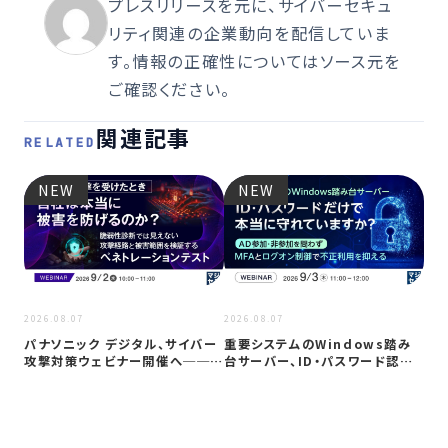
プレスリリースを元に、サイバーセキュ
リティ関連の企業動向を配信していま
す。情報の正確性についてはソース元を
ご確認ください。
関連記事
RELATED
NEW
NEW
2026
2026.08.07
2026.08.07
Co
パナソニック デジタル、サイバー
重要システムのWindows踏み
ト対
攻撃対策ウェビナー開催へ──自
台サーバー、ID・パスワード認証
社防御…
は限…