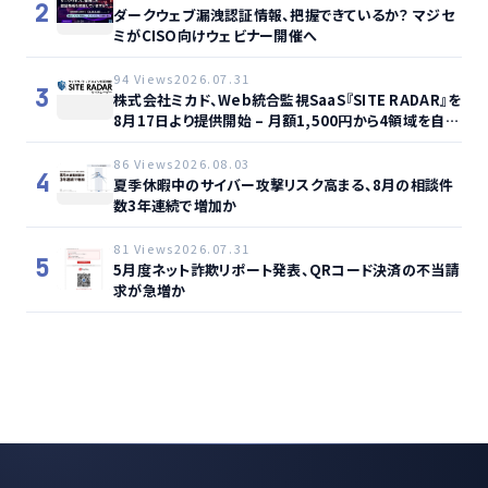
2
ダークウェブ漏洩認証情報、把握できているか？ マジセ
ミがCISO向けウェビナー開催へ
94 Views
2026.07.31
3
株式会社ミカド、Web統合監視SaaS『SITE RADAR』を
8月17日より提供開始 – 月額1,500円から4領域を自動
監視、動的サイト…
86 Views
2026.08.03
4
夏季休暇中のサイバー攻撃リスク高まる、8月の相談件
数3年連続で増加か
81 Views
2026.07.31
5
5月度ネット詐欺リポート発表、QRコード決済の不当請
求が急増か