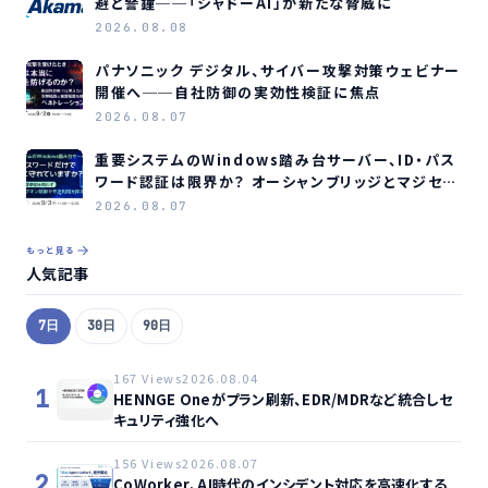
避と警鐘──「シャドーAI」が新たな脅威に
2026.08.08
パナソニック デジタル、サイバー攻撃対策ウェビナー
開催へ──自社防御の実効性検証に焦点
2026.08.07
重要システムのWindows踏み台サーバー、ID・パス
ワード認証は限界か？ オーシャンブリッジとマジセミ
がウェビナー開催へ
2026.08.07
もっと見る
人気記事
7日
30日
90日
167 Views
2026.08.04
1
HENNGE Oneがプラン刷新、EDR/MDRなど統合しセ
キュリティ強化へ
156 Views
2026.08.07
2
CoWorker、AI時代のインシデント対応を高速化する