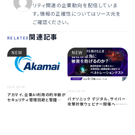
リティ関連の企業動向を配信していま
す。情報の正確性についてはソース元を
ご確認ください。
関連記事
RELATED
NEW
NEW
2026.08.08
2026
2026.08.07
アカマイ、企業AI利用の約半数が
重要
パナソニック デジタル、サイバー
セキュリティ管理回避と警鐘
台サ
攻撃対策ウェビナー開催へ──自
──「シャ…
は
社防御…