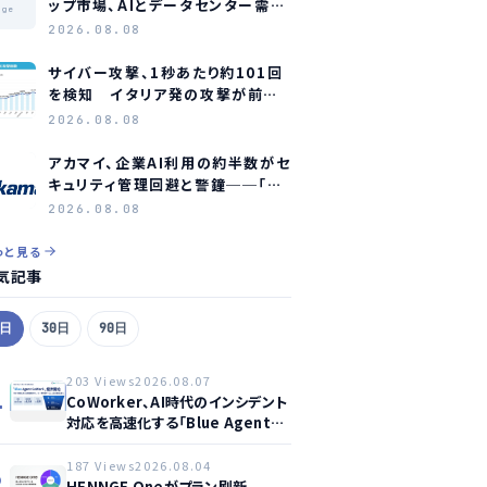
ップ市場、AIとデータセンター需要
age
に牽引され2035年に約1.1兆ドル
2026.08.08
規模へ成長か
サイバー攻撃、1秒あたり約101回
を検知 イタリア発の攻撃が前年
同期比約75倍に急増
2026.08.08
アカマイ、企業AI利用の約半数がセ
キュリティ管理回避と警鐘──「シ
ャドーAI」が新たな脅威に
2026.08.08
っと見る
気記事
7日
30日
90日
203 Views
2026.08.07
1
CoWorker、AI時代のインシデント
対応を高速化する「Blue Agent
CoWork」を提供開始
187 Views
2026.08.04
2
HENNGE Oneがプラン刷新、