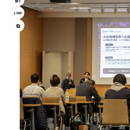
B!
LINE
⧉