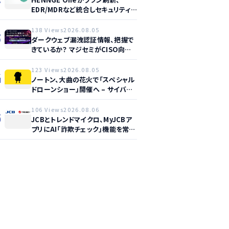
EDR/MDRなど統合しセキュリティ
強化へ
138 Views
2026.08.05
3
ダークウェブ漏洩認証情報、把握で
きているか？ マジセミがCISO向け
ウェビナー開催へ
123 Views
2026.08.05
4
ノートン、大曲の花火で「スペシャル
ドローンショー」開催へ – サイバー
セーフティ啓発
106 Views
2026.08.06
5
JCBとトレンドマイクロ、MyJCBア
プリにAI「詐欺チェック」機能を常設
し不正対策を強化