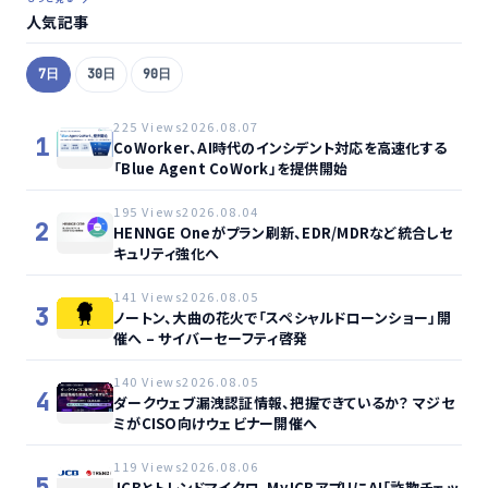
人気記事
7日
30日
90日
225 Views
2026.08.07
1
CoWorker、AI時代のインシデント対応を高速化する
「Blue Agent CoWork」を提供開始
195 Views
2026.08.04
2
HENNGE Oneがプラン刷新、EDR/MDRなど統合しセ
キュリティ強化へ
141 Views
2026.08.05
3
ノートン、大曲の花火で「スペシャルドローンショー」開
催へ – サイバーセーフティ啓発
140 Views
2026.08.05
4
ダークウェブ漏洩認証情報、把握できているか？ マジセ
ミがCISO向けウェビナー開催へ
119 Views
2026.08.06
5
JCBとトレンドマイクロ、MyJCBアプリにAI「詐欺チェッ