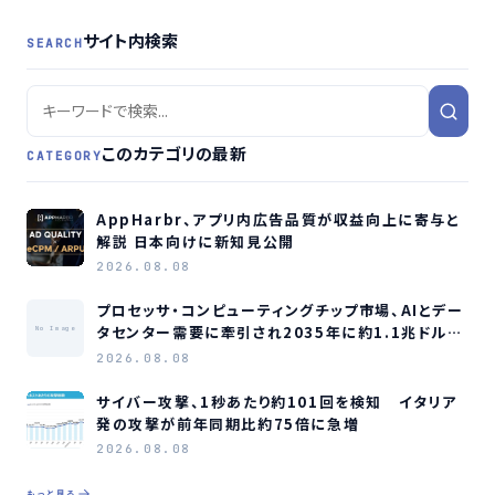
サイト内検索
SEARCH
このカテゴリの最新
CATEGORY
AppHarbr、アプリ内広告品質が収益向上に寄与と
解説 日本向けに新知見公開
2026.08.08
プロセッサ・コンピューティングチップ市場、AIとデー
タセンター需要に牽引され2035年に約1.1兆ドル規
No Image
模へ成長か
2026.08.08
サイバー攻撃、1秒あたり約101回を検知 イタリア
発の攻撃が前年同期比約75倍に急増
2026.08.08
もっと見る