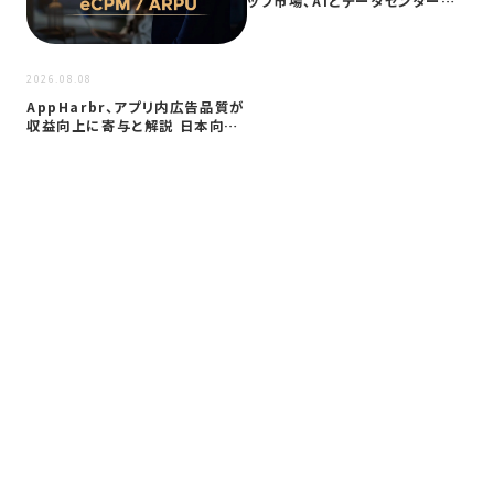
ップ市場、AIとデータセンター需
要に…
2026
2026.08.08
サイ
AppHarbr、アプリ内広告品質が
を
収益向上に寄与と解説 日本向け
同
に…