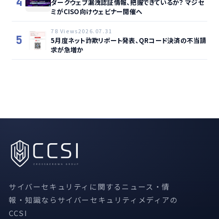
4
ダークウェブ漏洩認証情報、把握できているか？ マジセ
ミがCISO向けウェビナー開催へ
78 Views
2026.07.31
5
5月度ネット詐欺リポート発表、QRコード決済の不当請
求が急増か
サイバーセキュリティに関するニュース・情
報・知識ならサイバーセキュリティメディアの
CCSI