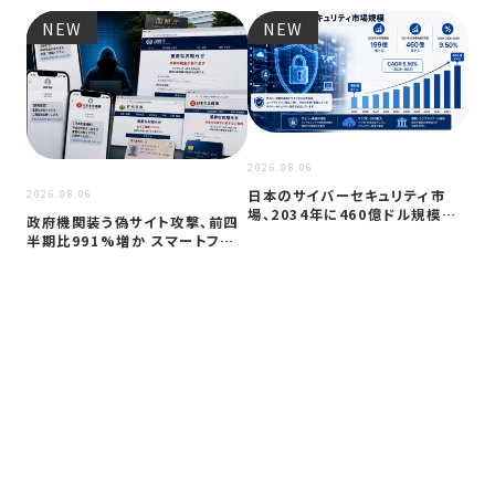
NEW
NEW
2026
JC
アプ
2026.08.06
日本のサイバーセキュリティ市
2026.08.06
場、2034年に460億ドル規模へ
政府機関装う偽サイト攻撃、前四
成長か
半期比991%増か スマートフォン
狙う…