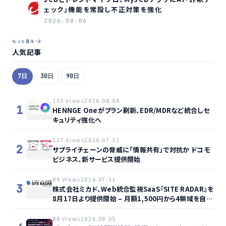
ェック」機能を常設し不正対策を強化
2026.08.06
もっと見る
人気記事
7日
30日
90日
132 Views
2026.08.04
1
HENNGE Oneがプラン刷新、EDR/MDRなど統合しセ
キュリティ強化へ
127 Views
2026.07.31
2
サプライチェーンの脅威に「情報共有」で対抗か ドコモ
ビジネス、新サービス提供開始
89 Views
2026.07.31
3
株式会社ミカド、Web統合監視SaaS『SITE RADAR』を
8月17日より提供開始 – 月額1,500円から4領域を自動
監視、動的サイト…
88 Views
2026.08.05