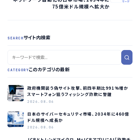
75億米ドル規模へ拡大か
サイト内検索
SEARCH
このカテゴリの最新
CATEGORY
政府機関装う偽サイト攻撃、前四半期比991%増か
スマートフォン狙うフィッシング詐欺に警鐘
2026.08.06
日本のサイバーセキュリティ市場、2034年に460億
ドル規模へ成長か
2026.08.06
JCBとトレンドマイクロ、MyJCBアプリにAI「詐欺チ