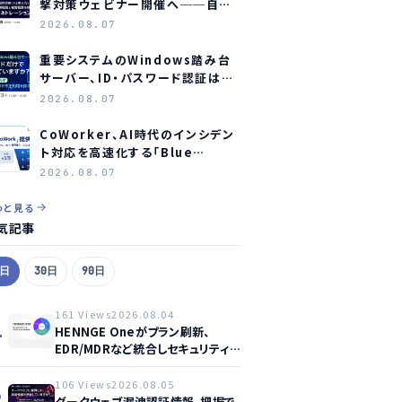
撃対策ウェビナー開催へ──自社
防御の実効性検証に焦点
2026.08.07
重要システムのWindows踏み台
サーバー、ID・パスワード認証は限
界か？ オーシャンブリッジとマジセ
2026.08.07
ミがウェビナー開催へ
CoWorker、AI時代のインシデン
ト対応を高速化する「Blue
Agent CoWork」を提供開始
2026.08.07
っと見る
気記事
7日
30日
90日
161 Views
2026.08.04
1
HENNGE Oneがプラン刷新、
EDR/MDRなど統合しセキュリティ
強化へ
106 Views
2026.08.05
2
ダークウェブ漏洩認証情報、把握で