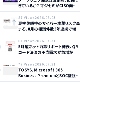
きているか？ マジセミがCISO向け
ウェビナー開催へ
87 Views
2026.08.03
3
夏季休暇中のサイバー攻撃リスク高
まる、8月の相談件数3年連続で増加
か
81 Views
2026.07.31
4
5月度ネット詐欺リポート発表、QR
コード決済の不当請求が急増か
77 Views
2026.07.31
5
TOSYS、Microsoft 365
Business PremiumとSOC監視を
統合した新サービス提供開始