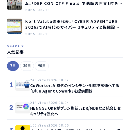
ム、「DEF CON CTF Finals」で悲願の世界1位を獲
得
2026.08.10
Kort Valuta柴田代表、「CYBER ADVENTURE
2026」でAI時代のサイバーセキュリティと権限設計
を解説
2026.08.10
もっと見る
人気記事
7日
30日
90日
245 Views
2026.08.07
1
CoWorker、AI時代のインシデント対応を高速化する
「Blue Agent CoWork」を提供開始
214 Views
2026.08.04
2
HENNGE Oneがプラン刷新、EDR/MDRなど統合しセ
キュリティ強化へ
165 Views
2026.08.05