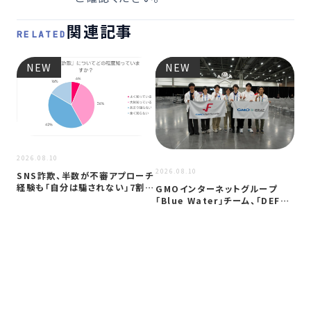
関連記事
RELATED
NEW
NEW
2026.08.10
2026.08.10
2026
SNS詐欺、半数が不審アプローチ
経験も「自分は騙されない」7割超
GMOインターネットグループ
Ko
か …
「Blue Water」チーム、「DEF…
「C