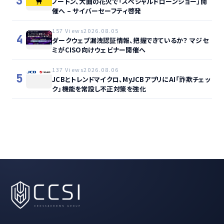
3
ノートン、大曲の花火で「スペシャルドローンショー」開
催へ – サイバーセーフティ啓発
157 Views
2026.08.05
4
ダークウェブ漏洩認証情報、把握できているか？ マジセ
ミがCISO向けウェビナー開催へ
137 Views
2026.08.06
5
JCBとトレンドマイクロ、MyJCBアプリにAI「詐欺チェッ
ク」機能を常設し不正対策を強化