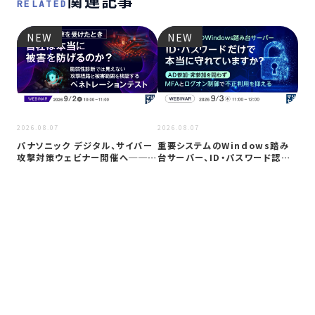
RELATED
NEW
NEW
2026
2026.08.07
2026.08.07
Co
パナソニック デジタル、サイバー
重要システムのWindows踏み
ト対
攻撃対策ウェビナー開催へ──自
台サーバー、ID・パスワード認証
社防御…
は限…