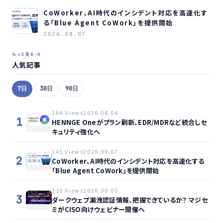
CoWorker、AI時代のインシデント対応を高速化す
る「Blue Agent CoWork」を提供開始
2026.08.07
もっと見る
人気記事
7日
30日
90日
164 Views
2026.08.04
1
HENNGE Oneがプラン刷新、EDR/MDRなど統合しセ
キュリティ強化へ
145 Views
2026.08.07
2
CoWorker、AI時代のインシデント対応を高速化する
「Blue Agent CoWork」を提供開始
110 Views
2026.08.05
3
ダークウェブ漏洩認証情報、把握できているか？ マジセ
ミがCISO向けウェビナー開催へ