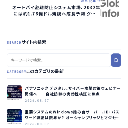
次の記事
オートバイ盗難防止システム市場、2032年
には約1.78億ドル規模へ成長予測 グロー
バルインフォメーションが最新レポート公開
サイト内検索
SEARCH
このカテゴリの最新
CATEGORY
パナソニック デジタル、サイバー攻撃対策ウェビナー
開催へ──自社防御の実効性検証に焦点
2026.08.07
重要システムのWindows踏み台サーバー、ID・パス
ワード認証は限界か？ オーシャンブリッジとマジセミ
がウェビナー開催へ
2026.08.07