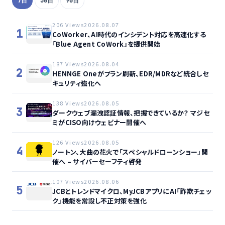
7日
30日
90日
206 Views
2026.08.07
1
CoWorker、AI時代のインシデント対応を高速化する
「Blue Agent CoWork」を提供開始
187 Views
2026.08.04
2
HENNGE Oneがプラン刷新、EDR/MDRなど統合しセ
キュリティ強化へ
138 Views
2026.08.05
3
ダークウェブ漏洩認証情報、把握できているか？ マジセ
ミがCISO向けウェビナー開催へ
126 Views
2026.08.05
4
ノートン、大曲の花火で「スペシャルドローンショー」開
催へ – サイバーセーフティ啓発
107 Views
2026.08.06
5
JCBとトレンドマイクロ、MyJCBアプリにAI「詐欺チェッ
ク」機能を常設し不正対策を強化