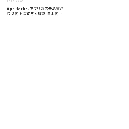
2026
2026.08.08
サイ
AppHarbr、アプリ内広告品質が
を
収益向上に寄与と解説 日本向け
同
に…