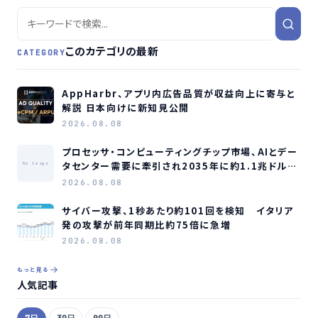
このカテゴリの最新
CATEGORY
AppHarbr、アプリ内広告品質が収益向上に寄与と
解説 日本向けに新知見公開
2026.08.08
プロセッサ・コンピューティングチップ市場、AIとデー
タセンター需要に牽引され2035年に約1.1兆ドル規
No Image
模へ成長か
2026.08.08
サイバー攻撃、1秒あたり約101回を検知 イタリア
発の攻撃が前年同期比約75倍に急増
2026.08.08
もっと見る
人気記事