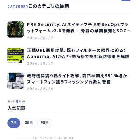
このカテゴリの最新
CATEGORY
PRE Security、AIネイティブ予測型SecOpsプラ
ットフォームv3.8を発表 – 脅威の早期検知とSOC負
荷軽減へ
2026.08.07
正規URL悪用攻撃、既存フィルターの限界に迫る：
Abnormal AIがAI行動解析で挑む新防御策を解説
2026.08.07
政府機関装う偽サイト攻撃、前四半期比991%増か
スマートフォン狙うフィッシング詐欺に警鐘
2026.08.06
もっと見る
人気記事
7日
30日
90日
141 Views
2026.08.04