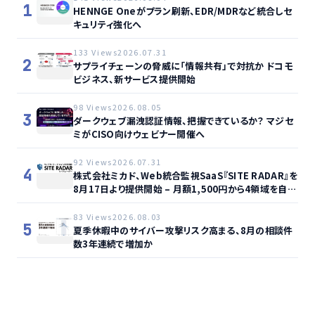
1
HENNGE Oneがプラン刷新、EDR/MDRなど統合しセ
キュリティ強化へ
133 Views
2026.07.31
2
サプライチェーンの脅威に「情報共有」で対抗か ドコモ
ビジネス、新サービス提供開始
98 Views
2026.08.05
3
ダークウェブ漏洩認証情報、把握できているか？ マジセ
ミがCISO向けウェビナー開催へ
92 Views
2026.07.31
4
株式会社ミカド、Web統合監視SaaS『SITE RADAR』を
8月17日より提供開始 – 月額1,500円から4領域を自動
監視、動的サイト…
83 Views
2026.08.03
5
夏季休暇中のサイバー攻撃リスク高まる、8月の相談件
数3年連続で増加か