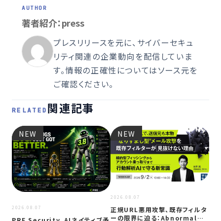
著者紹介：press
プレスリリースを元に、サイバーセキュ
リティ関連の企業動向を配信していま
す。情報の正確性についてはソース元を
ご確認ください。
関連記事
RELATED
NEW
NEW
2026.08.07
2026.08.07
2026
正規URL悪用攻撃、既存フィルタ
ーの限界に迫る：Abnormal
PRE Security、AIネイティブ予
政