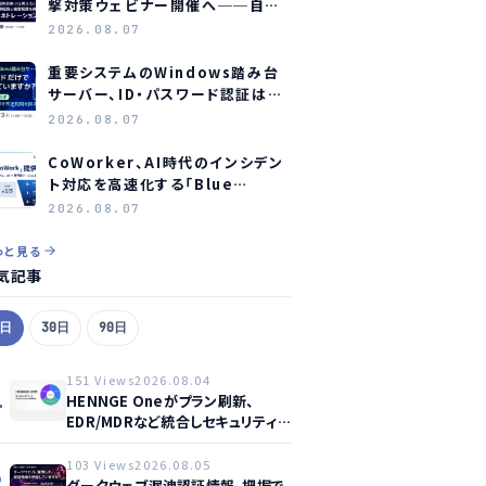
撃対策ウェビナー開催へ──自社
防御の実効性検証に焦点
2026.08.07
重要システムのWindows踏み台
サーバー、ID・パスワード認証は限
界か？ オーシャンブリッジとマジセ
2026.08.07
ミがウェビナー開催へ
CoWorker、AI時代のインシデン
ト対応を高速化する「Blue
Agent CoWork」を提供開始
2026.08.07
っと見る
気記事
7日
30日
90日
151 Views
2026.08.04
1
HENNGE Oneがプラン刷新、
EDR/MDRなど統合しセキュリティ
強化へ
103 Views
2026.08.05
2
ダークウェブ漏洩認証情報、把握で