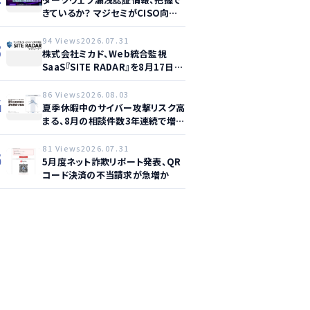
きているか？ マジセミがCISO向け
ウェビナー開催へ
94 Views
2026.07.31
3
株式会社ミカド、Web統合監視
SaaS『SITE RADAR』を8月17日よ
り提供開始 – 月額1,500円から4領
域を自動監視、動的サイト…
86 Views
2026.08.03
4
夏季休暇中のサイバー攻撃リスク高
まる、8月の相談件数3年連続で増加
か
81 Views
2026.07.31
5
5月度ネット詐欺リポート発表、QR
コード決済の不当請求が急増か