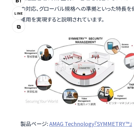
B!
の対応、グローバル規格への準拠といった特長を
LINE
運用を実現すると説明されています。
⧉
製品ページ:
AMAG Technology『SYMMETRY™』