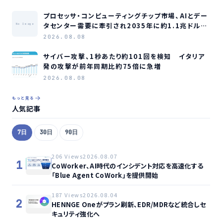
プロセッサ・コンピューティングチップ市場、AIとデー
タセンター需要に牽引され2035年に約1.1兆ドル規
No Image
模へ成長か
2026.08.08
サイバー攻撃、1秒あたり約101回を検知 イタリア
発の攻撃が前年同期比約75倍に急増
2026.08.08
もっと見る
人気記事
7日
30日
90日
206 Views
2026.08.07
1
CoWorker、AI時代のインシデント対応を高速化する
「Blue Agent CoWork」を提供開始
187 Views
2026.08.04
2
HENNGE Oneがプラン刷新、EDR/MDRなど統合しセ
キュリティ強化へ