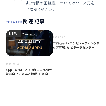
す。情報の正確性についてはソース元を
ご確認ください。
関連記事
RELATED
NEW
NEW
2026.08.08
プロセッサ・コンピューティングチ
ップ市場、AIとデータセンター需
要に…
2026
2026.08.08
サイ
AppHarbr、アプリ内広告品質が
を
収益向上に寄与と解説 日本向け
同
に…