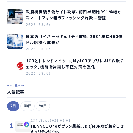
政府機関装う偽サイト攻撃、前四半期比991%増か
スマートフォン狙うフィッシング詐欺に警鐘
2026.08.06
日本のサイバーセキュリティ市場、2034年に460億
ドル規模へ成長か
2026.08.06
JCBとトレンドマイクロ、MyJCBアプリにAI「詐欺チ
ェック」機能を常設し不正対策を強化
2026.08.06
もっと見る
人気記事
7日
30日
90日
134 Views
2026.08.04
1
HENNGE Oneがプラン刷新、EDR/MDRなど統合しセ
キュリティ強化へ