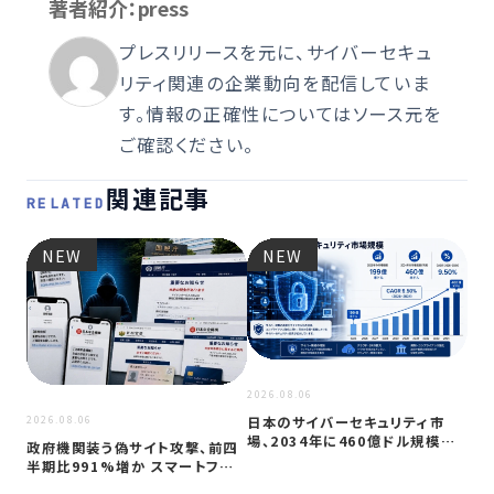
著者紹介：press
プレスリリースを元に、サイバーセキュ
リティ関連の企業動向を配信していま
す。情報の正確性についてはソース元を
ご確認ください。
関連記事
RELATED
NEW
NEW
2026
JC
アプ
2026.08.06
日本のサイバーセキュリティ市
2026.08.06
場、2034年に460億ドル規模へ
政府機関装う偽サイト攻撃、前四
成長か
半期比991%増か スマートフォン
狙う…