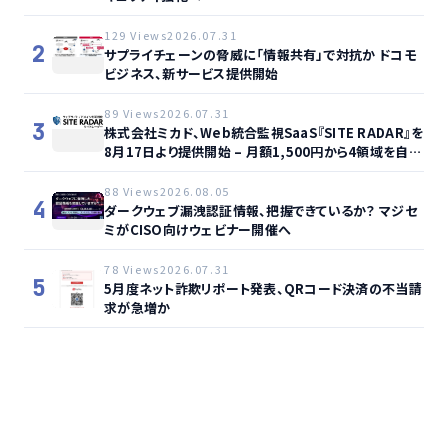
129 Views
2026.07.31
2
サプライチェーンの脅威に「情報共有」で対抗か ドコモ
ビジネス、新サービス提供開始
89 Views
2026.07.31
3
株式会社ミカド、Web統合監視SaaS『SITE RADAR』を
8月17日より提供開始 – 月額1,500円から4領域を自動
監視、動的サイト…
88 Views
2026.08.05
4
ダークウェブ漏洩認証情報、把握できているか？ マジセ
ミがCISO向けウェビナー開催へ
78 Views
2026.07.31
5
5月度ネット詐欺リポート発表、QRコード決済の不当請
求が急増か