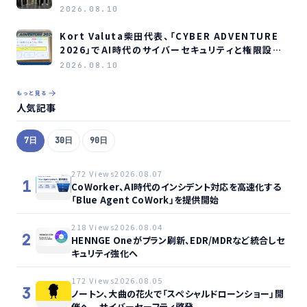
得
2026.08.10
Kort Valuta柴田代表、「CYBER ADVENTURE
2026」でAI時代のサイバーセキュリティと権限設計
を解説
2026.08.10
もっと見る
人気記事
7日
30日
90日
272 Views
2026.08.07
1
CoWorker、AI時代のインシデント対応を高速化する
「Blue Agent CoWork」を提供開始
218 Views
2026.08.04
2
HENNGE Oneがプラン刷新、EDR/MDRなど統合しセ
キュリティ強化へ
172 Views
2026.08.05
3
ノートン、大曲の花火で「スペシャルドローンショー」開
催へ – サイバーセーフティ啓発