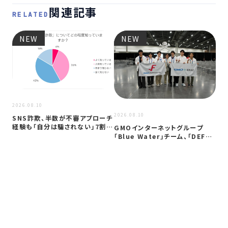
関連記事
RELATED
NEW
NEW
2026.08.10
2026.08.10
2026
SNS詐欺、半数が不審アプローチ
経験も「自分は騙されない」7割超
GMOインターネットグループ
Ko
か …
「Blue Water」チーム、「DEF…
「C