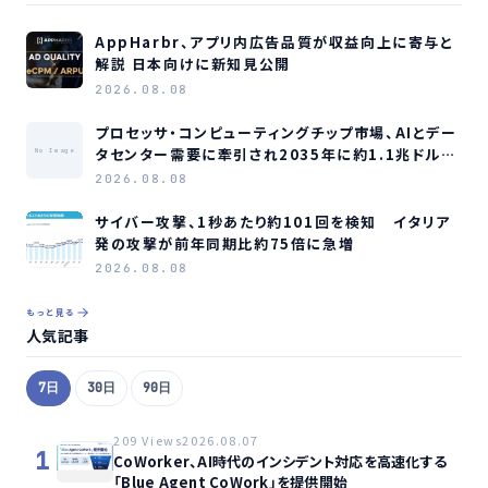
AppHarbr、アプリ内広告品質が収益向上に寄与と
解説 日本向けに新知見公開
2026.08.08
プロセッサ・コンピューティングチップ市場、AIとデー
タセンター需要に牽引され2035年に約1.1兆ドル規
No Image
模へ成長か
2026.08.08
サイバー攻撃、1秒あたり約101回を検知 イタリア
発の攻撃が前年同期比約75倍に急増
2026.08.08
もっと見る
人気記事
7日
30日
90日
209 Views
2026.08.07
1
CoWorker、AI時代のインシデント対応を高速化する
「Blue Agent CoWork」を提供開始