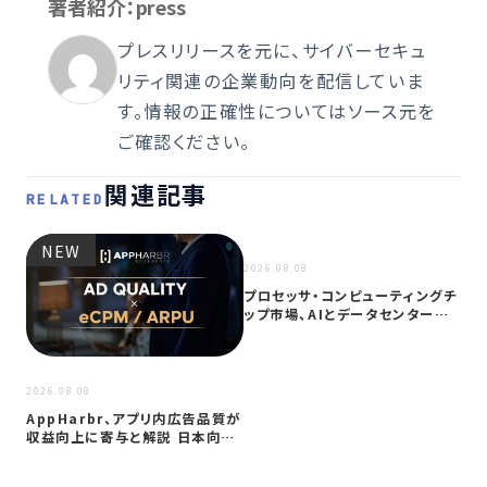
著者紹介：press
プレスリリースを元に、サイバーセキュ
リティ関連の企業動向を配信していま
す。情報の正確性についてはソース元を
ご確認ください。
関連記事
RELATED
NEW
NEW
2026.08.08
プロセッサ・コンピューティングチ
ップ市場、AIとデータセンター需
要に…
2026
2026.08.08
サイ
AppHarbr、アプリ内広告品質が
を
収益向上に寄与と解説 日本向け
同
に…