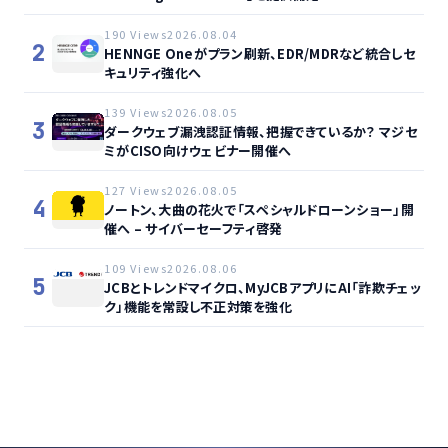
190 Views
2026.08.04
2
HENNGE Oneがプラン刷新、EDR/MDRなど統合しセ
キュリティ強化へ
139 Views
2026.08.05
3
ダークウェブ漏洩認証情報、把握できているか？ マジセ
ミがCISO向けウェビナー開催へ
127 Views
2026.08.05
4
ノートン、大曲の花火で「スペシャルドローンショー」開
催へ – サイバーセーフティ啓発
109 Views
2026.08.06
5
JCBとトレンドマイクロ、MyJCBアプリにAI「詐欺チェッ
ク」機能を常設し不正対策を強化