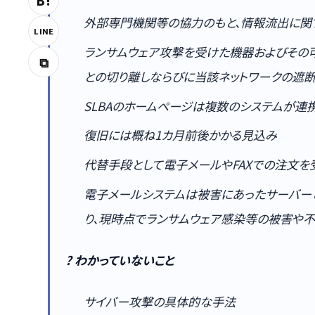
B!
外部専門機関等の協力のもと、情報流出に関
LINE
ランサムウェア攻撃を受けた機器およびその
⧉
との切り離しならびに当該ネットワークの遮
SLBAのホームページは複数のシステムが連
復旧には概ね1カ月前後かかる見込み
代替手段として電子メールやFAXでの注文を
電子メールシステムは被害にあったサーバー
り、現時点でランサムウェア感染等の被害や
? わかっていないこと
サイバー攻撃の具体的な手法