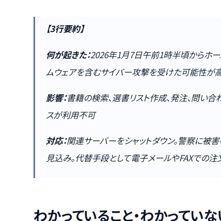
【3行要約】
何が起きた：
2026年1月7日午前1時半頃から
ムウェアを含むサイバー攻撃を受けた可能性が
影響：
書籍の検索、選書リスト作成、発注、問い合
スが利用不可
対応：
関連サーバーをシャットダウン。警察に被害
見込み。代替手段として電子メールやFAXでの注
わかっていること・わかっていな