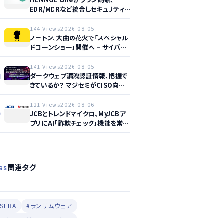
EDR/MDRなど統合しセキュリティ
強化へ
144 Views
2026.08.05
3
ノートン、大曲の花火で「スペシャル
ドローンショー」開催へ – サイバー
セーフティ啓発
141 Views
2026.08.05
4
ダークウェブ漏洩認証情報、把握で
きているか？ マジセミがCISO向け
ウェビナー開催へ
121 Views
2026.08.06
5
JCBとトレンドマイクロ、MyJCBア
プリにAI「詐欺チェック」機能を常設
し不正対策を強化
関連タグ
GS
SLBA
#ランサムウェア