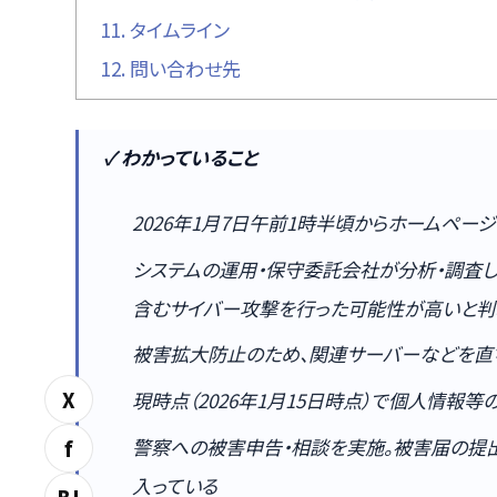
11.
タイムライン
12.
問い合わせ先
✓ わかっていること
2026年1月7日午前1時半頃からホームペ
システムの運用・保守委託会社が分析・調査
含むサイバー攻撃を行った可能性が高いと判
被害拡大防止のため、関連サーバーなどを直
X
現時点（2026年1月15日時点）で個人情報
警察への被害申告・相談を実施。被害届の提
f
入っている