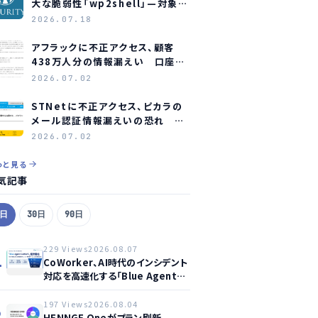
大な脆弱性「wp2shell」—対象バ
ージョンと緊急対応
2026.07.18
アフラックに不正アクセス、顧客
438万人分の情報漏えい 口座情
報含む顧客も約23万人分
2026.07.02
STNetに不正アクセス、ピカラの
メール認証情報漏えいの恐れ 全
利用者にパスワード変更を要請
2026.07.02
っと見る
気記事
7日
30日
90日
229 Views
2026.08.07
1
CoWorker、AI時代のインシデント
対応を高速化する「Blue Agent
CoWork」を提供開始
197 Views
2026.08.04
2
HENNGE Oneがプラン刷新、