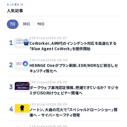
もっと見る
人気記事
7日
30日
90日
209 Views
2026.08.07
1
CoWorker、AI時代のインシデント対応を高速化する
「Blue Agent CoWork」を提供開始
190 Views
2026.08.04
2
HENNGE Oneがプラン刷新、EDR/MDRなど統合しセ
キュリティ強化へ
139 Views
2026.08.05
3
ダークウェブ漏洩認証情報、把握できているか？ マジセ
ミがCISO向けウェビナー開催へ
131 Views
2026.08.05
4
ノートン、大曲の花火で「スペシャルドローンショー」開
催へ – サイバーセーフティ啓発
113 Views
2026.08.06