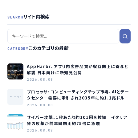
サイト内検索
SEARCH
このカテゴリの最新
CATEGORY
AppHarbr、アプリ内広告品質が収益向上に寄与と
解説 日本向けに新知見公開
2026.08.08
プロセッサ・コンピューティングチップ市場、AIとデー
タセンター需要に牽引され2035年に約1.1兆ドル規
No Image
模へ成長か
2026.08.08
サイバー攻撃、1秒あたり約101回を検知 イタリア
発の攻撃が前年同期比約75倍に急増
2026.08.08