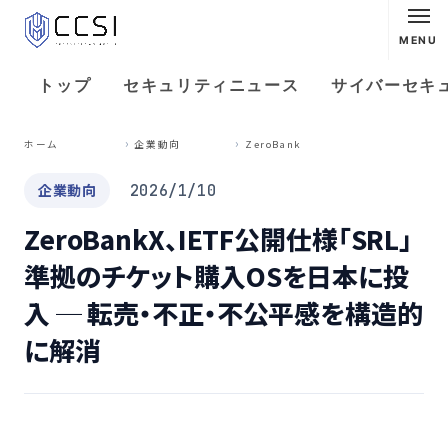
MENU
トップ
セキュリティニュース
サイバーセキ
Z
eroBankX、IETF公開仕様「SRL」準拠のチケット購入OSを日本に投入 ─ 転売・不正・不公平感を構造的に解消
ホーム
企業動向
企業動向
2026/1/10
ZeroBankX、IETF公開仕様「SRL」
準拠のチケット購入OSを日本に投
入 ─ 転売・不正・不公平感を構造的
に解消