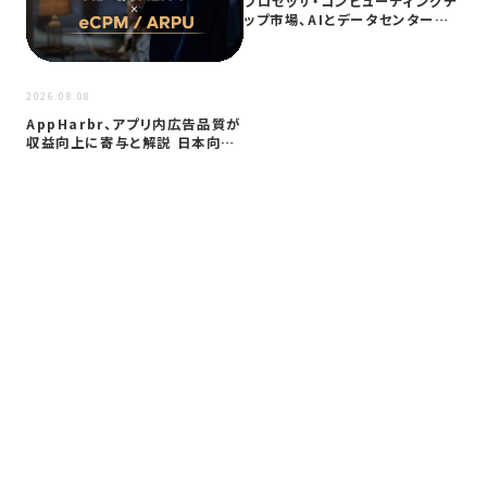
プロセッサ・コンピューティングチ
ップ市場、AIとデータセンター需
要に…
2026
2026.08.08
サイ
AppHarbr、アプリ内広告品質が
を
収益向上に寄与と解説 日本向け
同
に…