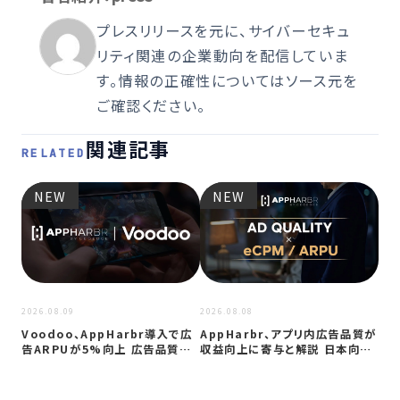
プレスリリースを元に、サイバーセキュ
リティ関連の企業動向を配信していま
す。情報の正確性についてはソース元を
ご確認ください。
関連記事
RELATED
NEW
NEW
2026
プ
ップ
要
2026.08.09
2026.08.08
Voodoo、AppHarbr導入で広
AppHarbr、アプリ内広告品質が
告ARPUが5%向上 広告品質…
収益向上に寄与と解説 日本向け
に…