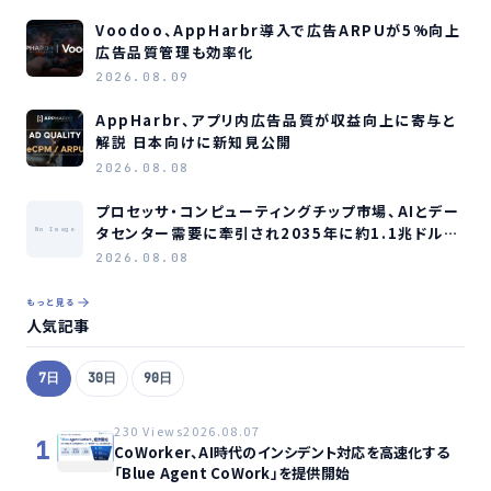
Voodoo、AppHarbr導入で広告ARPUが5%向上
広告品質管理も効率化
2026.08.09
AppHarbr、アプリ内広告品質が収益向上に寄与と
解説 日本向けに新知見公開
2026.08.08
プロセッサ・コンピューティングチップ市場、AIとデー
タセンター需要に牽引され2035年に約1.1兆ドル規
No Image
模へ成長か
2026.08.08
もっと見る
人気記事
7日
30日
90日
230 Views
2026.08.07
1
CoWorker、AI時代のインシデント対応を高速化する
「Blue Agent CoWork」を提供開始