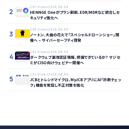
197 Views
2026.08.04
2
HENNGE Oneがプラン刷新、EDR/MDRなど統合しセ
キュリティ強化へ
149 Views
2026.08.05
3
ノートン、大曲の花火で「スペシャルドローンショー」開
催へ – サイバーセーフティ啓発
141 Views
2026.08.05
4
ダークウェブ漏洩認証情報、把握できているか？ マジセ
ミがCISO向けウェビナー開催へ
121 Views
2026.08.06
5
JCBとトレンドマイクロ、MyJCBアプリにAI「詐欺チェッ
ク」機能を常設し不正対策を強化