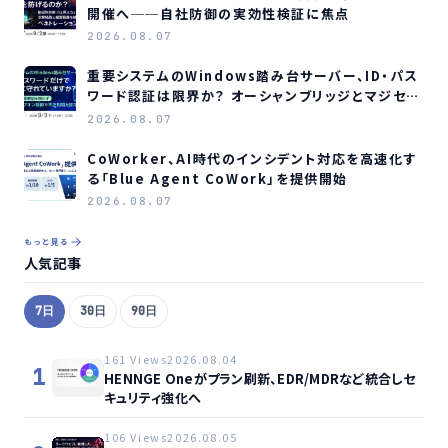
開催へ──自社防御の実効性検証に焦点
2026.08.07
重要システムのWindows踏み台サーバー、ID・パス
ワード認証は限界か？ オーシャンブリッジとマジセミ
がウェビナー開催へ
2026.08.07
CoWorker、AI時代のインシデント対応を高速化す
る「Blue Agent CoWork」を提供開始
2026.08.07
もっと見る
人気記事
7日
30日
90日
161 Views
2026.08.04
1
HENNGE Oneがプラン刷新、EDR/MDRなど統合しセ
キュリティ強化へ
106 Views
2026.08.05