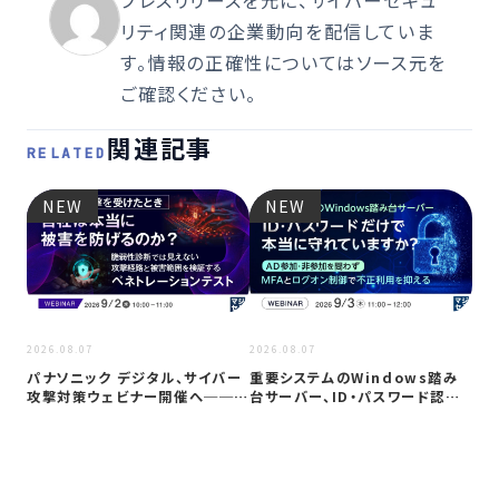
プレスリリースを元に、サイバーセキュ
リティ関連の企業動向を配信していま
す。情報の正確性についてはソース元を
ご確認ください。
関連記事
RELATED
NEW
NEW
2026
2026.08.07
2026.08.07
Co
パナソニック デジタル、サイバー
重要システムのWindows踏み
ト対
攻撃対策ウェビナー開催へ──自
台サーバー、ID・パスワード認証
社防御…
は限…