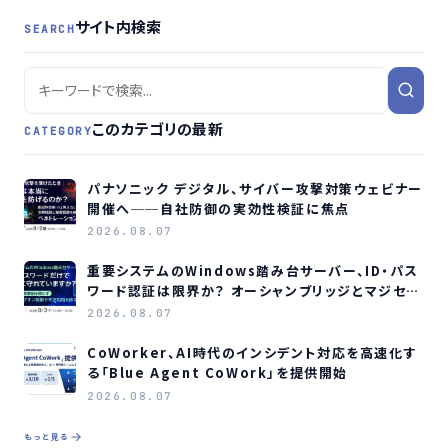
サイト内検索
SEARCH
このカテゴリの最新
CATEGORY
パナソニック デジタル、サイバー攻撃対策ウェビナー
開催へ──自社防御の実効性検証に焦点
2026.08.07
重要システムのWindows踏み台サーバー、ID・パス
ワード認証は限界か？ オーシャンブリッジとマジセミ
がウェビナー開催へ
2026.08.07
CoWorker、AI時代のインシデント対応を高速化す
る「Blue Agent CoWork」を提供開始
2026.08.07
もっと見る