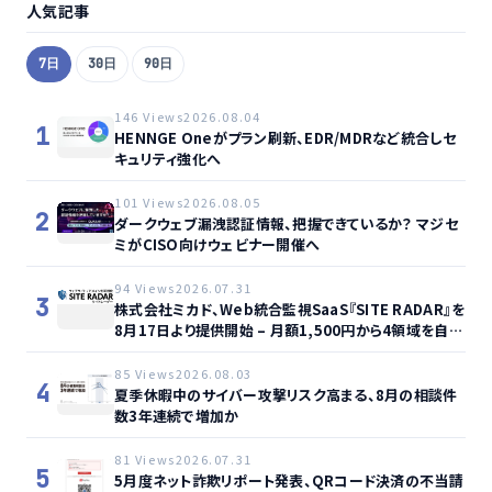
人気記事
7日
30日
90日
146 Views
2026.08.04
1
HENNGE Oneがプラン刷新、EDR/MDRなど統合しセ
キュリティ強化へ
101 Views
2026.08.05
2
ダークウェブ漏洩認証情報、把握できているか？ マジセ
ミがCISO向けウェビナー開催へ
94 Views
2026.07.31
3
株式会社ミカド、Web統合監視SaaS『SITE RADAR』を
8月17日より提供開始 – 月額1,500円から4領域を自動
監視、動的サイト…
85 Views
2026.08.03
4
夏季休暇中のサイバー攻撃リスク高まる、8月の相談件
数3年連続で増加か
81 Views
2026.07.31
5
5月度ネット詐欺リポート発表、QRコード決済の不当請