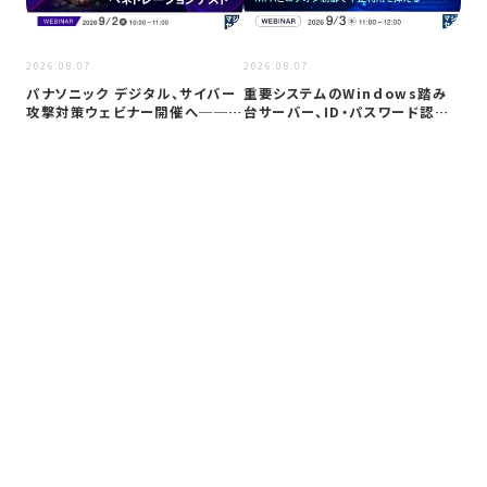
2026
2026.08.07
2026.08.07
Co
パナソニック デジタル、サイバー
重要システムのWindows踏み
ト対
攻撃対策ウェビナー開催へ──自
台サーバー、ID・パスワード認証
社防御…
は限…