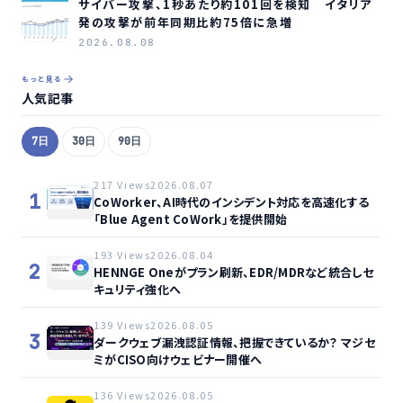
サイバー攻撃、1秒あたり約101回を検知 イタリア
発の攻撃が前年同期比約75倍に急増
2026.08.08
もっと見る
人気記事
7日
30日
90日
217 Views
2026.08.07
1
CoWorker、AI時代のインシデント対応を高速化する
「Blue Agent CoWork」を提供開始
193 Views
2026.08.04
2
HENNGE Oneがプラン刷新、EDR/MDRなど統合しセ
キュリティ強化へ
139 Views
2026.08.05
3
ダークウェブ漏洩認証情報、把握できているか？ マジセ
ミがCISO向けウェビナー開催へ
136 Views
2026.08.05