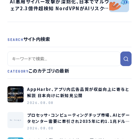
AI悪用サイバー攻撃が深刻化、日本でマルウ
ェア2.3億件超検知 NordVPNがAIリスク対
策を提言
サイト内検索
SEARCH
このカテゴリの最新
CATEGORY
AppHarbr、アプリ内広告品質が収益向上に寄与と
解説 日本向けに新知見公開
2026.08.08
プロセッサ・コンピューティングチップ市場、AIとデー
タセンター需要に牽引され2035年に約1.1兆ドル規
No Image
模へ成長か
2026.08.08