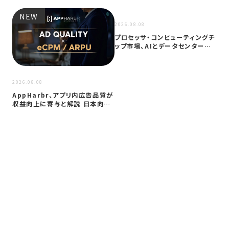
NEW
NEW
2026.08.08
プロセッサ・コンピューティングチ
ップ市場、AIとデータセンター需
要に…
2026
2026.08.08
サイ
AppHarbr、アプリ内広告品質が
を
収益向上に寄与と解説 日本向け
同
に…