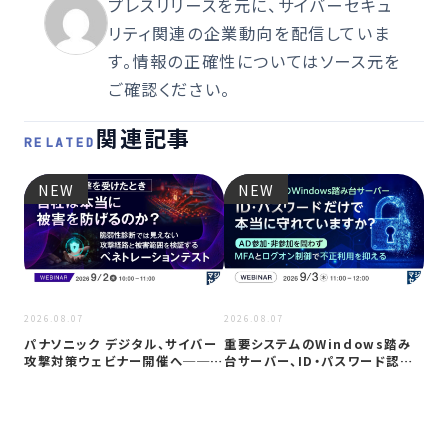
プレスリリースを元に、サイバーセキュ
リティ関連の企業動向を配信していま
す。情報の正確性についてはソース元を
ご確認ください。
関連記事
RELATED
NEW
NEW
2026
2026.08.07
2026.08.07
Co
パナソニック デジタル、サイバー
重要システムのWindows踏み
ト対
攻撃対策ウェビナー開催へ──自
台サーバー、ID・パスワード認証
社防御…
は限…