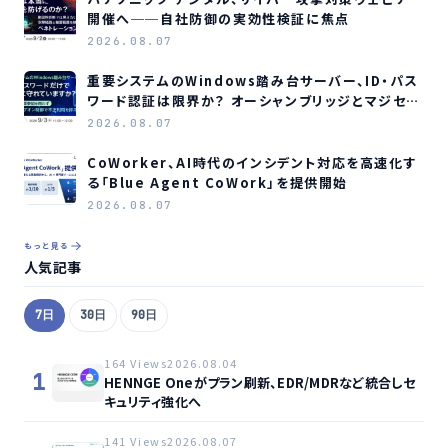
開催へ──自社防御の実効性検証に焦点
2026.08.07
重要システムのWindows踏み台サーバー、ID・パス
ワード認証は限界か？ オーシャンブリッジとマジセミ
がウェビナー開催へ
2026.08.07
CoWorker、AI時代のインシデント対応を高速化す
る「Blue Agent CoWork」を提供開始
2026.08.07
もっと見る
人気記事
7日
30日
90日
164 Views
2026.08.04
1
HENNGE Oneがプラン刷新、EDR/MDRなど統合しセ
キュリティ強化へ
141 Views
2026.08.07