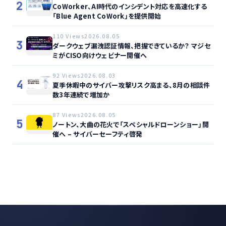
2
CoWorker、AI時代のインシデント対応を高速化する
「Blue Agent CoWork」を提供開始
110 Views
2026.08.05
3
ダークウェブ漏洩認証情報、把握できているか？ マジセ
ミがCISO向けウェビナー開催へ
92 Views
2026.08.03
4
夏季休暇中のサイバー攻撃リスク高まる、8月の相談件
数3年連続で増加か
87 Views
2026.08.05
5
ノートン、大曲の花火で「スペシャルドローンショー」開
催へ – サイバーセーフティ啓発