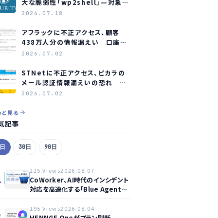
大な脆弱性「wp2shell」—対象バ
ージョンと緊急対応
2026.07.18
アフラックに不正アクセス、顧客
438万人分の情報漏えい 口座情
報含む顧客も約23万人分
2026.07.02
STNetに不正アクセス、ピカラの
メール認証情報漏えいの恐れ 全
利用者にパスワード変更を要請
2026.07.02
っと見る
気記事
7日
30日
90日
225 Views
2026.08.07
1
CoWorker、AI時代のインシデント
対応を高速化する「Blue Agent
CoWork」を提供開始
195 Views
2026.08.04
2
HENNGE Oneがプラン刷新、