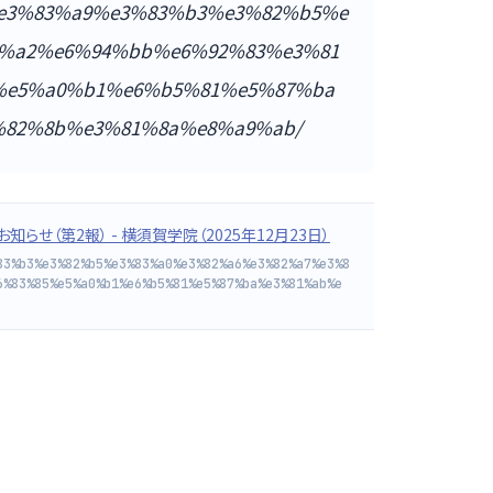
ws/%e3%83%a9%e3%83%b3%e3%82%b5%e
%a2%e6%94%bb%e6%92%83%e3%81
%e5%a0%b1%e6%b5%81%e5%87%ba
%82%8b%e3%81%8a%e8%a9%ab/
せ（第2報） - 横須賀学院（2025年12月23日）
83%b3%e3%82%b5%e3%83%a0%e3%82%a6%e3%82%a7%e3%8
6%83%85%e5%a0%b1%e6%b5%81%e5%87%ba%e3%81%ab%e