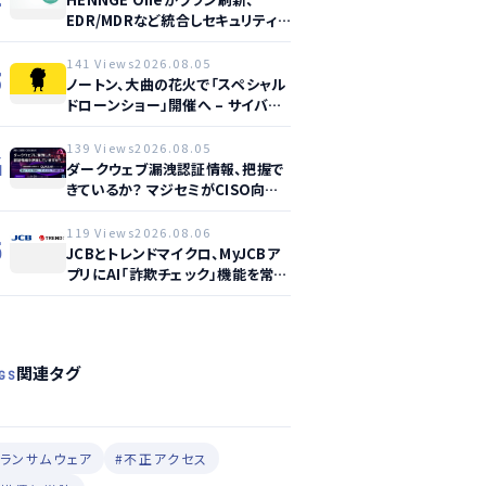
EDR/MDRなど統合しセキュリティ
強化へ
141 Views
2026.08.05
3
ノートン、大曲の花火で「スペシャル
ドローンショー」開催へ – サイバー
セーフティ啓発
139 Views
2026.08.05
4
ダークウェブ漏洩認証情報、把握で
きているか？ マジセミがCISO向け
ウェビナー開催へ
119 Views
2026.08.06
5
JCBとトレンドマイクロ、MyJCBア
プリにAI「詐欺チェック」機能を常設
し不正対策を強化
関連タグ
GS
#ランサムウェア
#不正アクセス