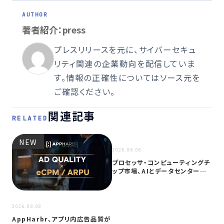
著者紹介：press
プレスリリースを元に、サイバーセキュ
リティ関連の企業動向を配信していま
す。情報の正確性についてはソース元を
ご確認ください。
関連記事
RELATED
NEW
NEW
2026.08.08
プロセッサ・コンピューティングチ
ップ市場、AIとデータセンター需
要に…
2026
2026.08.08
サイ
AppHarbr、アプリ内広告品質が