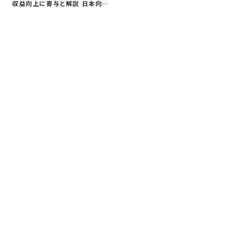
を
収益向上に寄与と解説 日本向け
同
に…