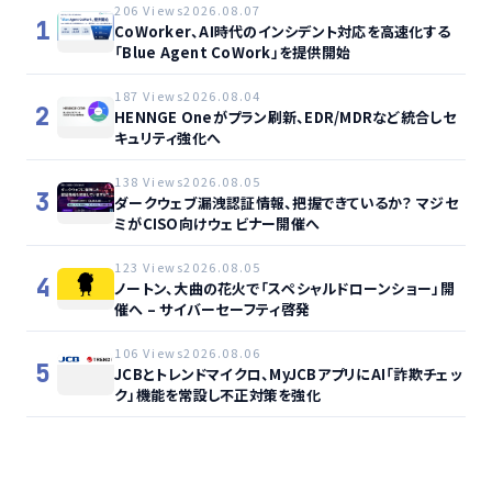
206 Views
2026.08.07
1
CoWorker、AI時代のインシデント対応を高速化する
「Blue Agent CoWork」を提供開始
187 Views
2026.08.04
2
HENNGE Oneがプラン刷新、EDR/MDRなど統合しセ
キュリティ強化へ
138 Views
2026.08.05
3
ダークウェブ漏洩認証情報、把握できているか？ マジセ
ミがCISO向けウェビナー開催へ
123 Views
2026.08.05
4
ノートン、大曲の花火で「スペシャルドローンショー」開
催へ – サイバーセーフティ啓発
106 Views
2026.08.06
5
JCBとトレンドマイクロ、MyJCBアプリにAI「詐欺チェッ
ク」機能を常設し不正対策を強化