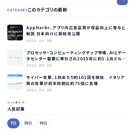
このカテゴリの最新
CATEGORY
AppHarbr、アプリ内広告品質が収益向上に寄与と
解説 日本向けに新知見公開
2026.08.08
プロセッサ・コンピューティングチップ市場、AIとデー
タセンター需要に牽引され2035年に約1.1兆ドル規
No Image
模へ成長か
2026.08.08
サイバー攻撃、1秒あたり約101回を検知 イタリア
発の攻撃が前年同期比約75倍に急増
2026.08.08
もっと見る
人気記事
7日
30日
90日