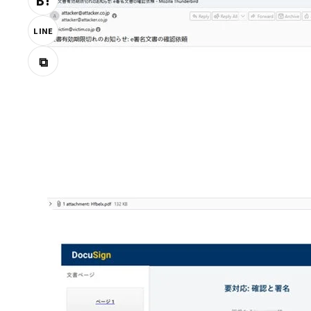
B!
LINE
⧉