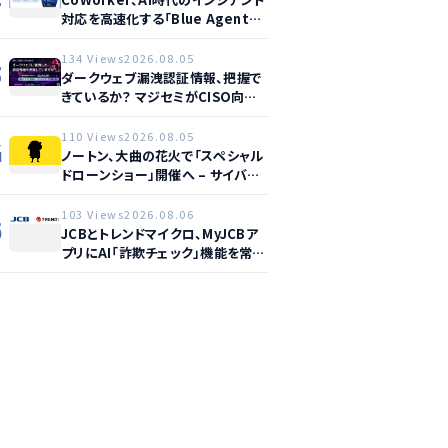
対応を高速化する「Blue Agent
CoWork」を提供開始
134 Views
2026.08.05
3
ダークウェブ漏洩認証情報、把握で
きているか？ マジセミがCISO向け
ウェビナー開催へ
110 Views
2026.08.05
4
ノートン、大曲の花火で「スペシャル
ドローンショー」開催へ – サイバー
セーフティ啓発
103 Views
2026.08.06
5
JCBとトレンドマイクロ、MyJCBア
プリにAI「詐欺チェック」機能を常設
し不正対策を強化