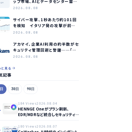
ップ市場、AIとデータセンター需要
age
に牽引され2035年に約1.1兆ドル
2026.08.08
規模へ成長か
サイバー攻撃、1秒あたり約101回
を検知 イタリア発の攻撃が前年
同期比約75倍に急増
2026.08.08
アカマイ、企業AI利用の約半数がセ
キュリティ管理回避と警鐘──「シ
ャドーAI」が新たな脅威に
2026.08.08
っと見る
気記事
7日
30日
90日
184 Views
2026.08.04
1
HENNGE Oneがプラン刷新、
EDR/MDRなど統合しセキュリティ
強化へ
180 Views
2026.08.07
2
CoWorker、AI時代のインシデント