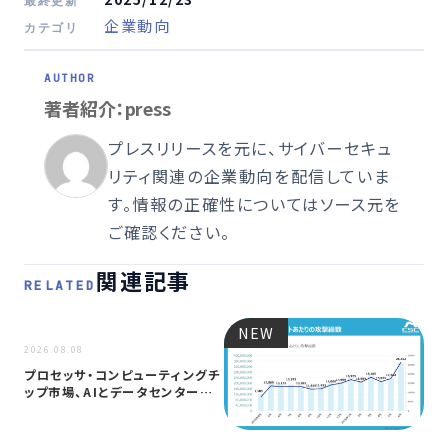
最終更新
企業動向
カテゴリ
著者紹介：press
プレスリリースを元に、サイバーセキュ
リティ関連の企業動向を配信していま
す。情報の正確性についてはソース元を
ご確認ください。
関連記事
RELATED
NEW
NEW
2026.08.08
プロセッサ・コンピューティングチ
ップ市場、AIとデータセンター需
要に…
2026