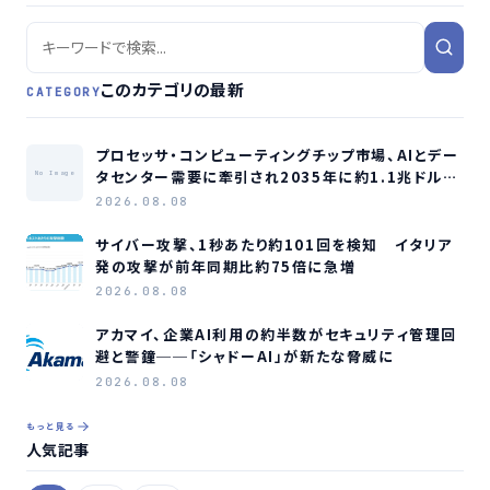
このカテゴリの最新
CATEGORY
プロセッサ・コンピューティングチップ市場、AIとデー
タセンター需要に牽引され2035年に約1.1兆ドル規
No Image
模へ成長か
2026.08.08
サイバー攻撃、1秒あたり約101回を検知 イタリア
発の攻撃が前年同期比約75倍に急増
2026.08.08
アカマイ、企業AI利用の約半数がセキュリティ管理回
避と警鐘──「シャドーAI」が新たな脅威に
2026.08.08
もっと見る
人気記事