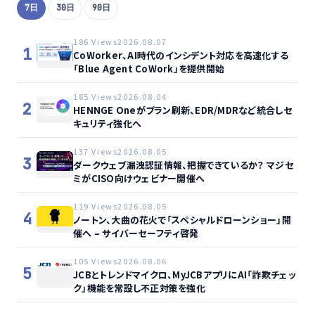
7日
30日
90日
186 Views
2026.08.07
1
CoWorker、AI時代のインシデント対応を高速化する
「Blue Agent CoWork」を提供開始
185 Views
2026.08.04
2
HENNGE Oneがプラン刷新、EDR/MDRなど統合しセ
キュリティ強化へ
137 Views
2026.08.05
3
ダークウェブ漏洩認証情報、把握できているか？ マジセ
ミがCISO向けウェビナー開催へ
119 Views
2026.08.05
4
ノートン、大曲の花火で「スペシャルドローンショー」開
催へ – サイバーセーフティ啓発
105 Views
2026.08.06
5
JCBとトレンドマイクロ、MyJCBアプリにAI「詐欺チェッ
ク」機能を常設し不正対策を強化