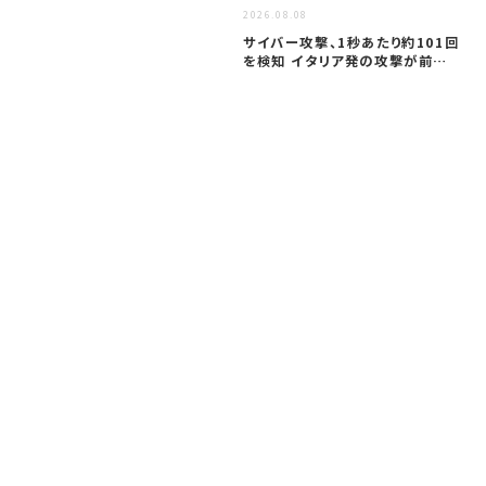
2026.08.08
ア
サイバー攻撃、1秒あたり約101回
セ
を検知 イタリア発の攻撃が前年
─
同期…