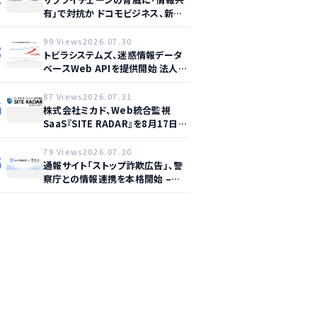
有」で対抗か ドコモビジネス、新サ
ービス提供開始
99 Views
2026.07.30
3
トビラシステムズ、迷惑情報データ
ベースWeb APIを提供開始 法人向
け詐欺電話対策を強化
87 Views
2026.07.31
4
株式会社ミカド、Web統合監視
SaaS『SITE RADAR』を8月17日よ
り提供開始 – 月額1,500円から4領
域を自動監視、動的サイト…
79 Views
2026.07.30
5
通報サイト「ストップ詐欺広告」、警
察庁との情報連携を本格開始 –
SNS型投資詐欺対策を強化