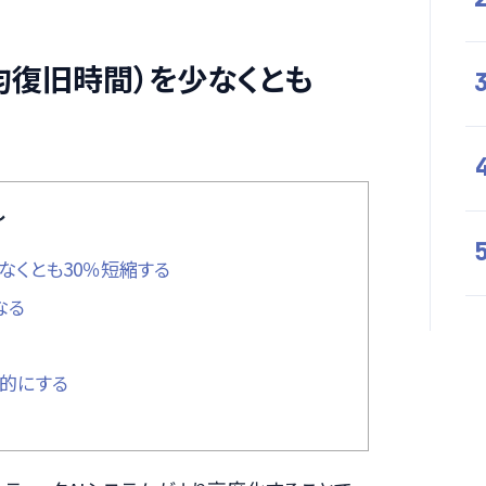
平均復旧時間）を少なくとも
し
少なくとも30％短縮する
なる
標的にする