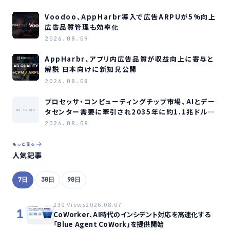
Voodoo、AppHarbr導入で広告ARPUが5%向上
広告品質管理も効率化
2026.08.09
AppHarbr、アプリ内広告品質が収益向上に寄与と
解説 日本向けに新知見公開
2026.08.08
プロセッサ・コンピューティングチップ市場、AIとデー
タセンター需要に牽引され2035年に約1.1兆ドル規
No Image
模へ成長か
2026.08.08
もっと見る
人気記事
7日
30日
90日
230 Views
2026.08.07
1
CoWorker、AI時代のインシデント対応を高速化する
「Blue Agent CoWork」を提供開始