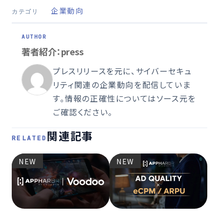
企業動向
カテゴリ
著者紹介：press
プレスリリースを元に、サイバーセキュ
リティ関連の企業動向を配信していま
す。情報の正確性についてはソース元を
ご確認ください。
関連記事
RELATED
NEW
NEW
2026
プ
ップ
要