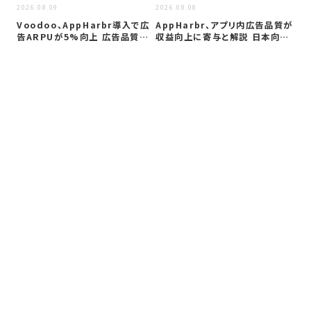
2026.08.09
2026.08.08
Voodoo、AppHarbr導入で広
AppHarbr、アプリ内広告品質が
告ARPUが5%向上 広告品質…
収益向上に寄与と解説 日本向け
に…