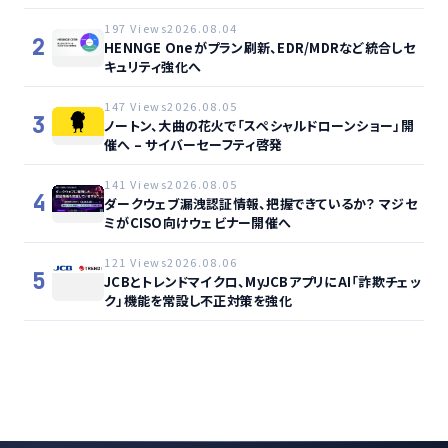
197 Views
2026.08.04
2
HENNGE Oneがプラン刷新、EDR/MDRなど統合しセ
キュリティ強化へ
147 Views
2026.08.05
3
ノートン、大曲の花火で「スペシャルドローンショー」開
催へ – サイバーセーフティ啓発
141 Views
2026.08.05
4
ダークウェブ漏洩認証情報、把握できているか？ マジセ
ミがCISO向けウェビナー開催へ
121 Views
2026.08.06
5
JCBとトレンドマイクロ、MyJCBアプリにAI「詐欺チェッ
ク」機能を常設し不正対策を強化