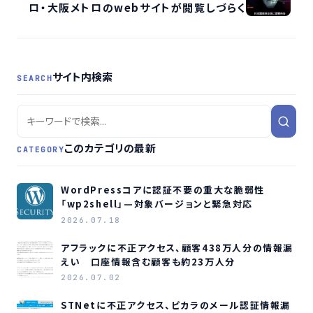
ロ・大阪メトロのwebサイトが閲覧しづらく
サイト内検索
SEARCH
このカテゴリの最新
CATEGORY
WordPressコアに認証不要の重大な脆弱性
「wp2shell」—対象バージョンと緊急対応
2026.07.18
アフラックに不正アクセス、顧客438万人分の情報漏
えい 口座情報含む顧客も約23万人分
2026.07.02
STNetに不正アクセス、ピカラのメール認証情報漏