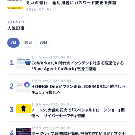
えいの恐れ 全利用者にパスワード変更を要請
2026.07.02
もっと見る
人気記事
7日
30日
90日
223 Views
2026.08.07
1
CoWorker、AI時代のインシデント対応を高速化する
「Blue Agent CoWork」を提供開始
193 Views
2026.08.04
2
HENNGE Oneがプラン刷新、EDR/MDRなど統合しセ
キュリティ強化へ
139 Views
2026.08.05
3
ノートン、大曲の花火で「スペシャルドローンショー」開
催へ – サイバーセーフティ啓発
139 Views
2026.08.05
4
ダークウェブ漏洩認証情報、把握できているか？ マジセ