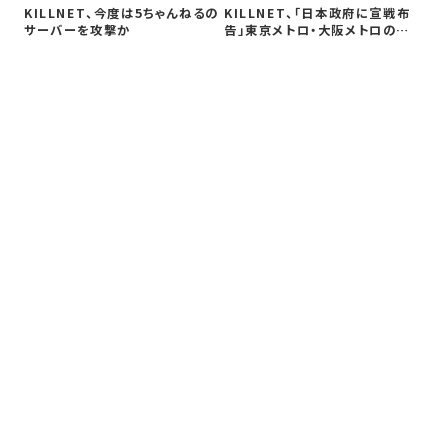
Wo
KILLNET、今度は5ちゃんねるの
KILLNET、「日本政府に宣戦布
重大
サーバーを攻撃か
告」東京メトロ・大阪メトロの
web…