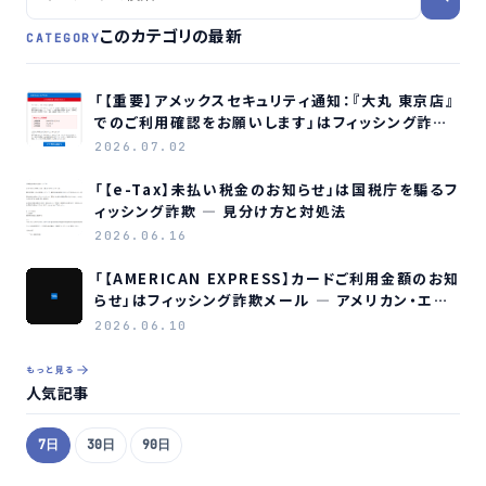
このカテゴリの最新
CATEGORY
「【重要】アメックスセキュリティ通知：『大丸 東京店』
でのご利用確認をお願いします」はフィッシング詐欺
メールです
2026.07.02
「【e-Tax】未払い税金のお知らせ」は国税庁を騙るフ
ィッシング詐欺 ― 見分け方と対処法
2026.06.16
「【AMERICAN EXPRESS】カードご利用金額のお知
らせ」はフィッシング詐欺メール ― アメリカン・エキ
スプレスを装う偽メールの見分け方
2026.06.10
もっと見る
人気記事
7日
30日
90日