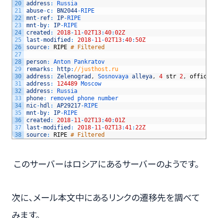
20
address
:
Russia
21
abuse
-
c
:
BN2044
-
RIPE
22
mnt
-
ref
:
IP
-
RIPE
23
mnt
-
by
:
IP
-
RIPE
24
created
:
2018
-
11
-
02T13
:
40
:
02Z
25
last
-
modified
:
2018
-
11
-
02T13
:
40
:
50Z
26
source
:
RIPE
# Filtered
27
28
person
:
Anton 
Pankratov
29
remarks
:
http
:
//justhost.ru
30
address
:
Zelenograd
,
Sosnovaya 
alleya
,
4
str
2
,
office
1
31
address
:
124489
Moscow
32
address
:
Russia
33
phone
:
removed 
phone 
number
34
nic
-
hdl
:
AP29217
-
RIPE
35
mnt
-
by
:
IP
-
RIPE
36
created
:
2018
-
11
-
02T13
:
40
:
01Z
37
last
-
modified
:
2018
-
11
-
02T13
:
41
:
22Z
38
source
:
RIPE
# Filtered
このサーバーはロシアにあるサーバーのようです。
次に、メール本文中にあるリンクの遷移先を調べて
みます。