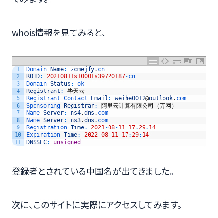
whois情報を見てみると、
1
Domain 
Name
:
zcmejfy
.
cn
2
ROID
:
20210811s10001s39720187
-
cn
3
Domain 
Status
:
ok
4
Registrant
:
毕天云
5
Registrant 
Contact 
Email
:
weihe0012
@
outlook
.
com
6
Sponsoring 
Registrar
:
阿里云计算有限公司（万网）
7
Name 
Server
:
ns4
.
dns
.
com
8
Name 
Server
:
ns3
.
dns
.
com
9
Registration 
Time
:
2021
-
08
-
11
17
:
29
:
14
10
Expiration 
Time
:
2022
-
08
-
11
17
:
29
:
14
11
DNSSEC
:
unsigned
登録者とされている中国名が出てきました。
次に、このサイトに実際にアクセスしてみます。