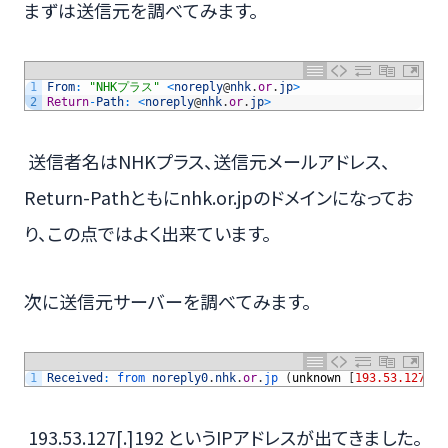
まずは送信元を調べてみます。
1
From
:
"NHKプラス"
<
noreply
@
nhk
.
or
.
jp
>
2
Return
-
Path
:
<
noreply
@
nhk
.
or
.
jp
>
送信者名はNHKプラス、送信元メールアドレス、
Return-Pathともにnhk.or.jpのドメインになってお
り、この点ではよく出来ています。
次に送信元サーバーを調べてみます。
1
Received
:
from 
noreply0
.
nhk
.
or
.
jp
(
unknown
[
193.53.127
[
.
]
193.53.127[.]192 というIPアドレスが出てきました。