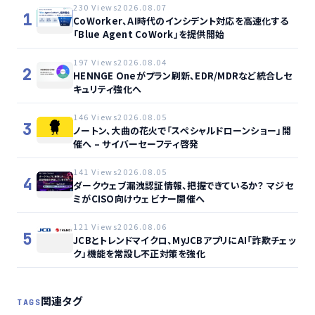
230 Views
2026.08.07
1
CoWorker、AI時代のインシデント対応を高速化する
「Blue Agent CoWork」を提供開始
197 Views
2026.08.04
2
HENNGE Oneがプラン刷新、EDR/MDRなど統合しセ
キュリティ強化へ
146 Views
2026.08.05
3
ノートン、大曲の花火で「スペシャルドローンショー」開
催へ – サイバーセーフティ啓発
141 Views
2026.08.05
4
ダークウェブ漏洩認証情報、把握できているか？ マジセ
ミがCISO向けウェビナー開催へ
121 Views
2026.08.06
5
JCBとトレンドマイクロ、MyJCBアプリにAI「詐欺チェッ
ク」機能を常設し不正対策を強化
関連タグ
TAGS