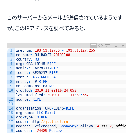
このサーバーからメールが送信されているようです
が、このIPアドレスを調べてみると、
1
inetnum
:
193.53.127.0
-
193.53.127.255
2
netname
:
RU
-
BAXET
-
20191108
3
country
:
RU
4
org
:
ORG
-
LB145
-
RIPE
5
admin
-
c
:
AP29217
-
RIPE
6
tech
-
c
:
AP29217
-
RIPE
7
status
:
ASSIGNED 
PA
8
mnt
-
by
:
IP
-
RIPE
9
mnt
-
domains
:
BX
-
NOC
10
created
:
2019
-
11
-
08T19
:
24
:
05Z
11
last
-
modified
:
2019
-
11
-
11T11
:
38
:
55Z
12
source
:
RIPE
13
14
organisation
:
ORG
-
LB145
-
RIPE
15
org
-
name
:
LLC 
Baxet
16
org
-
type
:
OTHER
17
descr
:
http
:
//justhost.ru
18
address
:
Zelenograd
,
Sosnovaya 
alleya
,
4
str
2
,
office
1
19
address
:
124489
Moscow