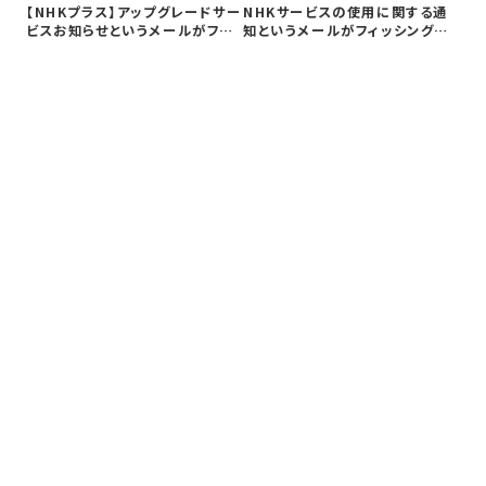
フ
【NHKプラス】アップグレードサー
NHKサービスの使用に関する通
関
ビスお知らせというメールがフィ
知というメールがフィッシング詐
し
ッシ…
欺か検証…