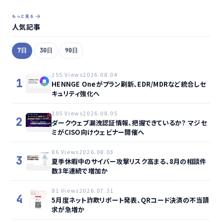
もっと見る
人気記事
7日
30日
90日
155 Views
2026.08.04
1
HENNGE Oneがプラン刷新、EDR/MDRなど統合しセ
キュリティ強化へ
105 Views
2026.08.05
2
ダークウェブ漏洩認証情報、把握できているか？ マジセ
ミがCISO向けウェビナー開催へ
86 Views
2026.08.03
3
夏季休暇中のサイバー攻撃リスク高まる、8月の相談件
数3年連続で増加か
81 Views
2026.07.31
4
5月度ネット詐欺リポート発表、QRコード決済の不当請
求が急増か