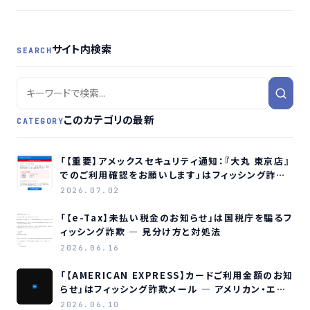
サイト内検索
SEARCH
このカテゴリの最新
CATEGORY
「【重要】アメックスセキュリティ通知：『大丸 東京店』
でのご利用確認をお願いします」はフィッシング詐欺
メールです
2026.07.02
「【e-Tax】未払い税金のお知らせ」は国税庁を騙るフ
ィッシング詐欺 ― 見分け方と対処法
2026.06.16
「【AMERICAN EXPRESS】カードご利用金額のお知
らせ」はフィッシング詐欺メール ― アメリカン・エキ
スプレスを装う偽メールの見分け方
2026.06.10