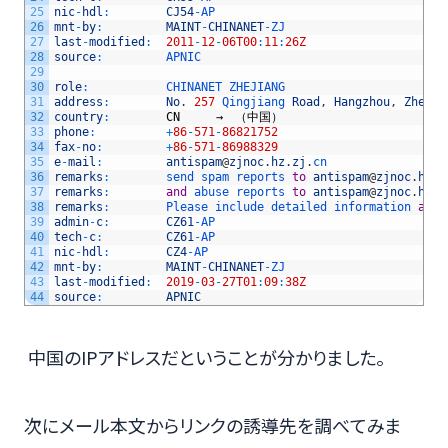
25
nic
-
hdl
:
CJ54
-
AP
26
mnt
-
by
:
MAINT
-
CHINANET
-
ZJ
27
last
-
modified
:
2011
-
12
-
06T00
:
11
:
26Z
28
source
:
APNIC
29
30
role
:
CHINANET 
ZHEJIANG
31
address
:
No
.
257
Qingjiang 
Road
,
Hangzhou
,
Zhejia
32
country
:
CN
　　　→　（中国）
33
phone
:
+
86
-
571
-
86821752
34
fax
-
no
:
+
86
-
571
-
86988329
35
e
-
mail
:
antispam
@
zjnoc
.
hz
.
zj
.
cn
36
remarks
:
send 
spam 
reports 
to
antispam
@
zjnoc
.
hz
.
z
37
remarks
:
and
abuse 
reports 
to
antispam
@
zjnoc
.
hz
.
z
38
remarks
:
Please 
include 
detailed 
information 
and
39
admin
-
c
:
CZ61
-
AP
40
tech
-
c
:
CZ61
-
AP
41
nic
-
hdl
:
CZ4
-
AP
42
mnt
-
by
:
MAINT
-
CHINANET
-
ZJ
43
last
-
modified
:
2019
-
03
-
27T01
:
09
:
38Z
44
source
:
APNIC
中国のIPアドレスだということが分かりました。
次にメール本文からリンクの誘導先を調べてみま