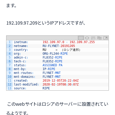
ます。
192.109.97.209というIPアドレスですが、
1
inetnum
:
192.109.97.0
-
192.109.97.255
2
netname
:
RU
-
FLYNET
-
20191205
3
country
:
RU
　　　→　（ロシア連邦）
4
org
:
ORG
-
FL244
-
RIPE
5
admin
-
c
:
FL8352
-
RIPE
6
tech
-
c
:
FL8352
-
RIPE
7
status
:
ASSIGNED 
PA
8
mnt
-
by
:
IP
-
RIPE
9
mnt
-
routes
:
FLYNET
-
MNT
10
mnt
-
domains
:
FLYNET
-
MNT
11
created
:
2019
-
12
-
05T20
:
22
:
04Z
12
last
-
modified
:
2020
-
02
-
19T08
:
30
:
07Z
13
source
:
RIPE
このwebサイトはロシアのサーバーに設置されてい
るようです。