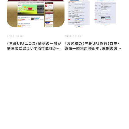
2023
2020.10.03
2020.09.29
フ
（三菱UFJニコス）通信の一部が
「お客様の【三菱UFJ銀行】口座・
関
第三者に漏えいする可能性がある
通帳一時利用停止中、再開のお手
し
ことが…
続き…