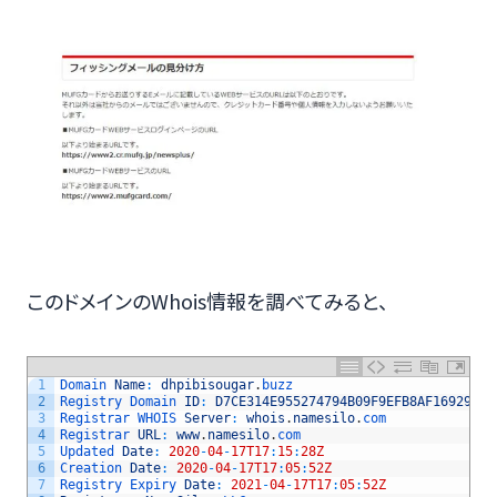
このドメインのWhois情報を調べてみると、
1
Domain 
Name
:
dhpibisougar
.
buzz
2
Registry 
Domain 
ID
:
D7CE314E955274794B09F9EFB8AF16929
-
NS
3
Registrar 
WHOIS 
Server
:
whois
.
namesilo
.
com
4
Registrar 
URL
:
www
.
namesilo
.
com
5
Updated 
Date
:
2020
-
04
-
17T17
:
15
:
28Z
6
Creation 
Date
:
2020
-
04
-
17T17
:
05
:
52Z
7
Registry 
Expiry 
Date
:
2021
-
04
-
17T17
:
05
:
52Z