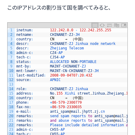
このIPアドレスの割り当て国を調べてみると、
1
inetnum
:
122.242.0.0
-
122.242.255.255
2
netname
:
CHINANET
-
ZJ
-
JH
3
country
:
CN
　　　→　（中国）
4
descr
:
CHINANET
-
ZJ 
Jinhua 
node 
network
5
descr
:
Zhejiang 
Telecom
6
admin
-
c
:
CZ4
-
AP
7
tech
-
c
:
CJ54
-
AP
8
status
:
ALLOCATED 
NON
-
PORTABLE
9
mnt
-
by
:
MAINT
-
CHINANET
-
ZJ
10
mnt
-
lower
:
MAINT
-
CN
-
CHINANET
-
ZJ
-
JH
11
last
-
modified
:
2008
-
09
-
04T07
:
20
:
43Z
12
source
:
APNIC
13
14
role
:
CHINANET
-
ZJ 
Jinhua
15
address
:
No
.
155
Xishi 
street
,
Jinhua
,
Zhejiang
.
3210
16
country
:
CN
　　　→　（中国）
17
phone
:
+
86
-
579
-
2300779
18
fax
-
no
:
+
86
-
579
-
2330035
19
e
-
mail
:
anti_spam
@
mail
.
jhptt
.
zj
.
cn
20
remarks
:
send 
spam 
reports 
to
anti_spam
@
mail
.
jhpt
21
remarks
:
and
abuse 
reports 
to
anti_spam
@
mail
.
jhpt
22
remarks
:
Please 
include 
detailed 
information 
and
23
admin
-
c
:
CH55
-
AP
24
tech
-
c
:
CH55
-
AP