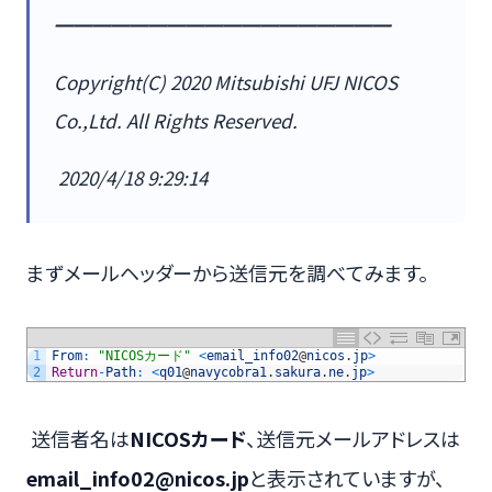
━━━━━━━━━━━━━━━━━━
Copyright(C) 2020 Mitsubishi UFJ NICOS
Co.,Ltd. All Rights Reserved.
2020/4/18 9:29:14
まずメールヘッダーから送信元を調べてみます。
1
From
:
"NICOSカード"
<
email_info02
@
nicos
.
jp
>
2
Return
-
Path
:
<
q01
@
navycobra1
.
sakura
.
ne
.
jp
>
送信者名は
NICOSカード
、送信元メールアドレスは
email_info02@nicos.jp
と表示されていますが、