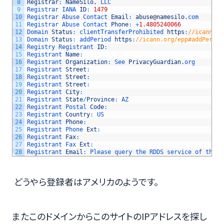
8
Registrar
:
NameSilo
,
LLC
9
Registrar 
IANA 
ID
:
1479
10
Registrar 
Abuse 
Contact 
Email
:
abuse
@
namesilo
.
com
11
Registrar 
Abuse 
Contact 
Phone
:
+
1.4805240066
12
Domain 
Status
:
clientTransferProhibited 
https
:
//icann.or
13
Domain 
Status
:
addPeriod 
https
:
//icann.org/epp#addPeriod
14
Registry 
Registrant 
ID
:
15
Registrant 
Name
:
16
Registrant 
Organization
:
See 
PrivacyGuardian
.
org
17
Registrant 
Street
:
18
Registrant 
Street
:
19
Registrant 
Street
:
20
Registrant 
City
:
21
Registrant 
State
/
Province
:
AZ
22
Registrant 
Postal 
Code
:
23
Registrant 
Country
:
US
24
Registrant 
Phone
:
25
Registrant 
Phone 
Ext
:
26
Registrant 
Fax
:
27
Registrant 
Fax 
Ext
:
28
Registrant 
Email
:
Please 
query 
the 
RDDS 
service 
of 
the 
R
どうやら登録者はアメリカのようです。
またこのドメインからこのサイトのIPアドレスを探し