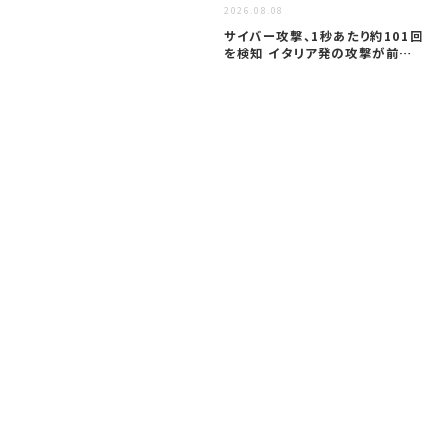
2026.08.08
ア
サイバー攻撃、1秒あたり約101回
セ
を検知 イタリア発の攻撃が前年
─
同期…