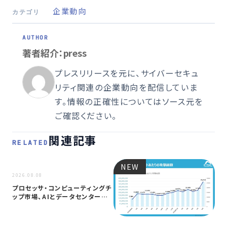
企業動向
カテゴリ
著者紹介：press
プレスリリースを元に、サイバーセキュ
リティ関連の企業動向を配信していま
す。情報の正確性についてはソース元を
ご確認ください。
関連記事
RELATED
NEW
NEW
2026.08.08
プロセッサ・コンピューティングチ
ップ市場、AIとデータセンター需
要に…
2026