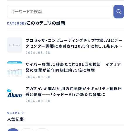
このカテゴリの最新
CATEGORY
プロセッサ・コンピューティングチップ市場、AIとデー
タセンター需要に牽引され2035年に約1.1兆ドル規
No Image
模へ成長か
2026.08.08
サイバー攻撃、1秒あたり約101回を検知 イタリア
発の攻撃が前年同期比約75倍に急増
2026.08.08
アカマイ、企業AI利用の約半数がセキュリティ管理回
避と警鐘──「シャドーAI」が新たな脅威に
2026.08.08
もっと見る
人気記事