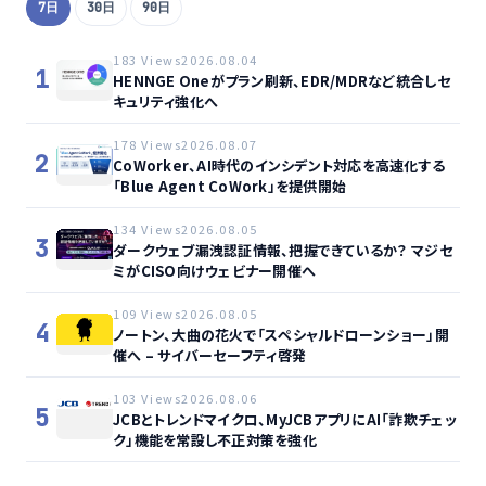
7日
30日
90日
183 Views
2026.08.04
1
HENNGE Oneがプラン刷新、EDR/MDRなど統合しセ
キュリティ強化へ
178 Views
2026.08.07
2
CoWorker、AI時代のインシデント対応を高速化する
「Blue Agent CoWork」を提供開始
134 Views
2026.08.05
3
ダークウェブ漏洩認証情報、把握できているか？ マジセ
ミがCISO向けウェビナー開催へ
109 Views
2026.08.05
4
ノートン、大曲の花火で「スペシャルドローンショー」開
催へ – サイバーセーフティ啓発
103 Views
2026.08.06
5
JCBとトレンドマイクロ、MyJCBアプリにAI「詐欺チェッ
ク」機能を常設し不正対策を強化