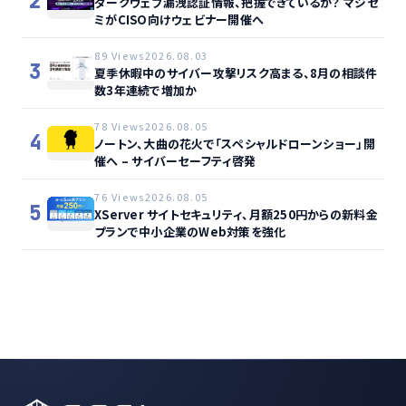
2
ダークウェブ漏洩認証情報、把握できているか？ マジセ
ミがCISO向けウェビナー開催へ
89 Views
2026.08.03
3
夏季休暇中のサイバー攻撃リスク高まる、8月の相談件
数3年連続で増加か
78 Views
2026.08.05
4
ノートン、大曲の花火で「スペシャルドローンショー」開
催へ – サイバーセーフティ啓発
76 Views
2026.08.05
5
XServer サイトセキュリティ、月額250円からの新料金
プランで中小企業のWeb対策を強化