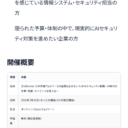
を感じている情報システム・セキュリティ担当の
方
限られた予算・体制の中で、現実的にAIセキュリ
ティ対策を進めたい企業の方
開催概要
項目
内容
名称
【CoWorker・GSX共催ウェビナー】AI活用を止めないためのセキュリティ戦略〜AI時代の
攻撃・防御・ガバナンスを考える〜
日時
2026年7月16日（木）11:00開始（10:45受付開始）
形式
オンライン（Zoomウェビナー）
参加
無料（事前登録制）
費