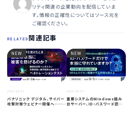
リティ関連の企業動向を配信していま
す。情報の正確性についてはソース元を
ご確認ください。
関連記事
RELATED
NEW
NEW
2026
2026.08.07
2026.08.07
Co
パナソニック デジタル、サイバー
重要システムのWindows踏み
ト対
攻撃対策ウェビナー開催へ──自
台サーバー、ID・パスワード認証
社防御…
は限…