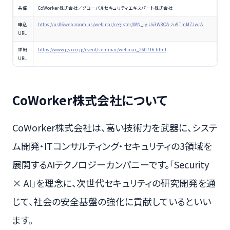
共催
CoWorker株式会社／グローバルセキュリティエキスパート株式会社
申込
https://us06web.zoom.us/webinar/register/WN_iy-Ux3W8QA-zu9TmM7JwrA
URL
詳細
https://www.gsx.co.jp/event/seminar/webinar_260716.html
URL
CoWorker株式会社について
CoWorker株式会社は、高い技術力を武器に、システ
ム開発・ITコンサルティング・セキュリティの3領域を
展開するAIテクノロジーカンパニーです。「Security
× AI」を理念に、次世代セキュリティの研究開発を通
じて、社会の安全基盤の強化に貢献しているといい
ます。