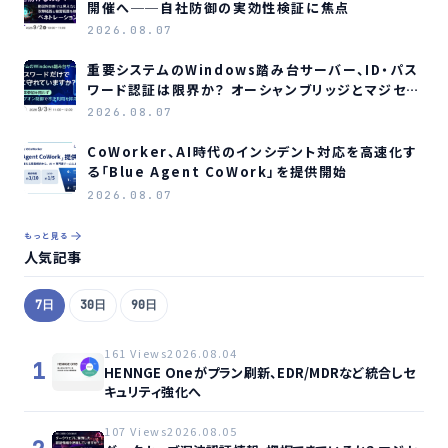
開催へ──自社防御の実効性検証に焦点
2026.08.07
重要システムのWindows踏み台サーバー、ID・パス
ワード認証は限界か？ オーシャンブリッジとマジセミ
がウェビナー開催へ
2026.08.07
CoWorker、AI時代のインシデント対応を高速化す
る「Blue Agent CoWork」を提供開始
2026.08.07
もっと見る
人気記事
7日
30日
90日
161 Views
2026.08.04
1
HENNGE Oneがプラン刷新、EDR/MDRなど統合しセ
キュリティ強化へ
107 Views
2026.08.05