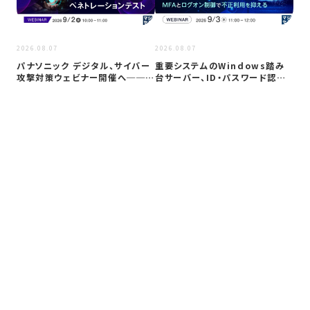
2026
2026.08.07
2026.08.07
Co
パナソニック デジタル、サイバー
重要システムのWindows踏み
ト対
攻撃対策ウェビナー開催へ──自
台サーバー、ID・パスワード認証
社防御…
は限…