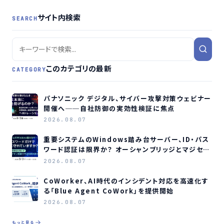
サイト内検索
SEARCH
このカテゴリの最新
CATEGORY
パナソニック デジタル、サイバー攻撃対策ウェビナー
開催へ──自社防御の実効性検証に焦点
2026.08.07
重要システムのWindows踏み台サーバー、ID・パス
ワード認証は限界か？ オーシャンブリッジとマジセミ
がウェビナー開催へ
2026.08.07
CoWorker、AI時代のインシデント対応を高速化す
る「Blue Agent CoWork」を提供開始
2026.08.07
もっと見る