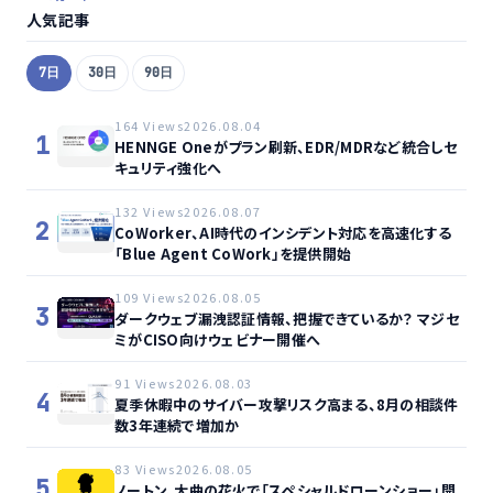
人気記事
7日
30日
90日
164 Views
2026.08.04
1
HENNGE Oneがプラン刷新、EDR/MDRなど統合しセ
キュリティ強化へ
132 Views
2026.08.07
2
CoWorker、AI時代のインシデント対応を高速化する
「Blue Agent CoWork」を提供開始
109 Views
2026.08.05
3
ダークウェブ漏洩認証情報、把握できているか？ マジセ
ミがCISO向けウェビナー開催へ
91 Views
2026.08.03
4
夏季休暇中のサイバー攻撃リスク高まる、8月の相談件
数3年連続で増加か
83 Views
2026.08.05
5
ノートン、大曲の花火で「スペシャルドローンショー」開