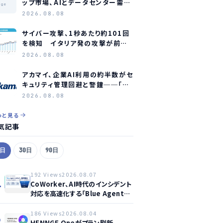
ップ市場、AIとデータセンター需要
age
に牽引され2035年に約1.1兆ドル
2026.08.08
規模へ成長か
サイバー攻撃、1秒あたり約101回
を検知 イタリア発の攻撃が前年
同期比約75倍に急増
2026.08.08
アカマイ、企業AI利用の約半数がセ
キュリティ管理回避と警鐘──「シ
ャドーAI」が新たな脅威に
2026.08.08
っと見る
気記事
7日
30日
90日
192 Views
2026.08.07
1
CoWorker、AI時代のインシデント
対応を高速化する「Blue Agent
CoWork」を提供開始
186 Views
2026.08.04
2
HENNGE Oneがプラン刷新、