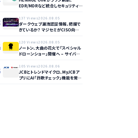
EDR/MDRなど統合しセキュリティ
強化へ
137 Views
2026.08.05
3
ダークウェブ漏洩認証情報、把握で
きているか？ マジセミがCISO向け
ウェビナー開催へ
120 Views
2026.08.05
4
ノートン、大曲の花火で「スペシャル
ドローンショー」開催へ – サイバー
セーフティ啓発
105 Views
2026.08.06
5
JCBとトレンドマイクロ、MyJCBア
プリにAI「詐欺チェック」機能を常設
し不正対策を強化