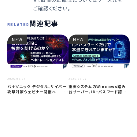
ご確認ください。
関連記事
RELATED
NEW
NEW
2026
2026.08.07
2026.08.07
Co
パナソニック デジタル、サイバー
重要システムのWindows踏み
ト対
攻撃対策ウェビナー開催へ──自
台サーバー、ID・パスワード認証
社防御…
は限…