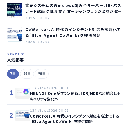
重要システムのWindows踏み台サーバー、ID・パス
ワード認証は限界か？ オーシャンブリッジとマジセミ
がウェビナー開催へ
2026.08.07
CoWorker、AI時代のインシデント対応を高速化す
る「Blue Agent CoWork」を提供開始
2026.08.07
もっと見る
人気記事
7日
30日
90日
164 Views
2026.08.04
1
HENNGE Oneがプラン刷新、EDR/MDRなど統合しセ
キュリティ強化へ
134 Views
2026.08.07
2
CoWorker、AI時代のインシデント対応を高速化する
「Blue Agent CoWork」を提供開始