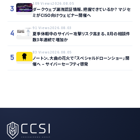
109 Views
2026.08.05
3
ダークウェブ漏洩認証情報、把握できているか？ マジセ
ミがCISO向けウェビナー開催へ
91 Views
2026.08.03
4
夏季休暇中のサイバー攻撃リスク高まる、8月の相談件
数3年連続で増加か
83 Views
2026.08.05
5
ノートン、大曲の花火で「スペシャルドローンショー」開
催へ – サイバーセーフティ啓発