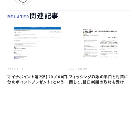
関連記事
RELATED
2023
2023.10.10
2023.08.09
【
マイナポイント第2弾】20,000円
フィッシング詐欺の手口と対策に
ず
分のポイントプレゼント！という
関して、朝日新聞の取材を受けま
フ
メ…
した