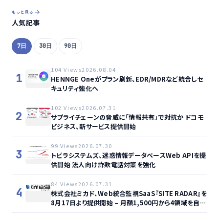
もっと見る
人気記事
7日
30日
90日
104 Views
2026.08.04
1
HENNGE Oneがプラン刷新、EDR/MDRなど統合しセ
キュリティ強化へ
102 Views
2026.07.31
2
サプライチェーンの脅威に「情報共有」で対抗か ドコモ
ビジネス、新サービス提供開始
99 Views
2026.07.30
3
トビラシステムズ、迷惑情報データベースWeb APIを提
供開始 法人向け詐欺電話対策を強化
84 Views
2026.07.31
4
株式会社ミカド、Web統合監視SaaS『SITE RADAR』を
8月17日より提供開始 – 月額1,500円から4領域を自動
監視、動的サイト…