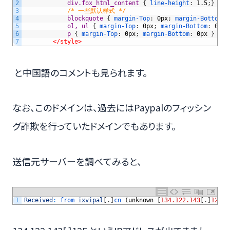
2
			div.fox_html_content 
{
line-height
:
1.5
;
}
3
/* 一些默认样式 */
4
blockquote 
{
margin-Top
:
0px
;
margin-Bottom
:
5
ol, ul 
{
margin-Top
:
0px
;
margin-Bottom
:
0px
;
6
p 
{
margin-Top
:
0px
;
margin-Bottom
:
0px
}
7
</style>
と中国語のコメントも見られます。
なお、このドメインは、過去にはPaypalのフィッシン
グ詐欺を行っていたドメインでもあります。
送信元サーバーを調べてみると、
1
Received
:
from 
ixvipal
[
.
]
cn
(
unknown
[
134.122.143
[
.
]
125
]
)