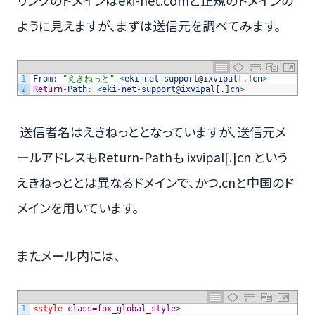
ように見えますが、まずは送信元を調べてみます。
1
From
:
"えきねっと"
<
eki
-
net
-
support
@
ixvipal
[
.
]
cn
>
2
Return
-
Path
:
<
eki
-
net
-
support
@
ixvipal
[
.
]
cn
>
送信者名はえきねっととなっていますが、送信元メ
ールアドレスもReturn-Pathも ixvipal[.]cn という
えきねっととは異なるドメインで、かつ.cnと中国のド
メインを用いています。
またメール内には、
1
<style 
class=fox_global_style>