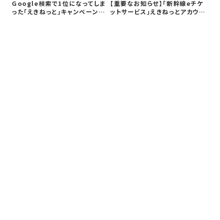
フ
Google検索で1位になってしま
【重要なお知らせ】「新幹線eチケ
関
った「えきねっと」キャンペーンの
ットサービス」えきねっとアカウン
し
偽…
トの…