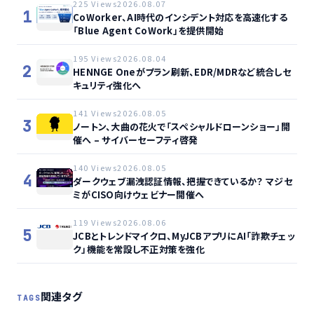
225 Views
2026.08.07
1
CoWorker、AI時代のインシデント対応を高速化する
「Blue Agent CoWork」を提供開始
195 Views
2026.08.04
2
HENNGE Oneがプラン刷新、EDR/MDRなど統合しセ
キュリティ強化へ
141 Views
2026.08.05
3
ノートン、大曲の花火で「スペシャルドローンショー」開
催へ – サイバーセーフティ啓発
140 Views
2026.08.05
4
ダークウェブ漏洩認証情報、把握できているか？ マジセ
ミがCISO向けウェビナー開催へ
119 Views
2026.08.06
5
JCBとトレンドマイクロ、MyJCBアプリにAI「詐欺チェッ
ク」機能を常設し不正対策を強化
関連タグ
TAGS