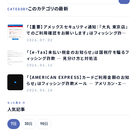
このカテゴリの最新
CATEGORY
「【重要】アメックスセキュリティ通知：『大丸 東京店』
でのご利用確認をお願いします」はフィッシング詐欺
メールです
2026.07.02
「【e-Tax】未払い税金のお知らせ」は国税庁を騙るフ
ィッシング詐欺 ― 見分け方と対処法
2026.06.16
「【AMERICAN EXPRESS】カードご利用金額のお知
らせ」はフィッシング詐欺メール ― アメリカン・エキ
スプレスを装う偽メールの見分け方
2026.06.10
もっと見る
人気記事
7日
30日
90日