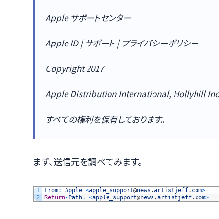
Apple サポートセンター
Apple ID | サポート | プライバシーポリシー
Copyright 2017
Apple Distribution International, Hollyhill Ind
すべての権利を保有しております。
まず、送信元を調べてみます。
1
From
:
Apple
<
apple_support
@
news
.
artistjeff
.
com
>
2
Return
-
Path
:
<
apple_support
@
news
.
artistjeff
.
com
>