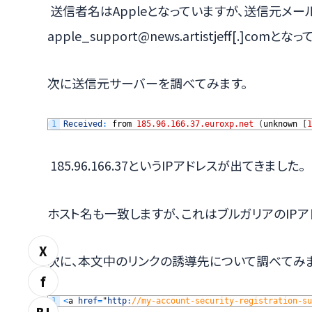
送信者名はAppleとなっていますが、送信元メールア
apple_support@news.artistjeff[.]c
次に送信元サーバーを調べてみます。
1
Received
:
from
185.96.166.37.euroxp.net
(
unknown
[
1
185.96.166.37というIPアドレスが出てきました。
ホスト名も一致しますが、これはブルガリアのIPア
X
次に、本文中のリンクの誘導先について調べてみま
f
1
<
a
href
=
"
http
:
//my-account-security-registration-su