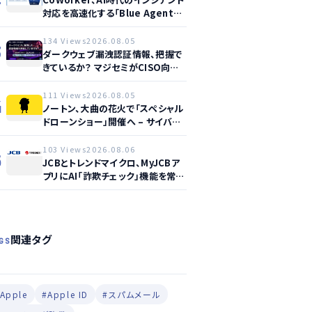
対応を高速化する「Blue Agent
CoWork」を提供開始
134 Views
2026.08.05
3
ダークウェブ漏洩認証情報、把握で
きているか？ マジセミがCISO向け
ウェビナー開催へ
111 Views
2026.08.05
4
ノートン、大曲の花火で「スペシャル
ドローンショー」開催へ – サイバー
セーフティ啓発
103 Views
2026.08.06
5
JCBとトレンドマイクロ、MyJCBア
プリにAI「詐欺チェック」機能を常設
し不正対策を強化
関連タグ
GS
Apple
#Apple ID
#スパムメール