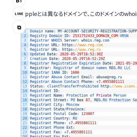
B!
Appleとは異なるドメインで、このドメインのwho
LINE
⧉
1
Domain 
name
:
MY
-
ACCOUNT
-
SECURITY
-
REGISTRATION
-
SUPP
2
Registry 
Domain 
ID
:
2531752433_DOMAIN_COM
-
VRSN
3
Registrar 
WHOIS 
Server
:
whois
.
reg
.
com
4
Registrar 
URL
:
https
:
//www.reg.com
5
Registrar 
URL
:
https
:
//www.reg.ru
6
Updated 
Date
:
2020
-
05
-
29T16
:
52
:
30Z
7
Creation 
Date
:
2020
-
05
-
29T16
:
52
:
29Z
8
Registrar 
Registration 
Expiration 
Date
:
2021
-
05
-
29
9
Registrar
:
Registrar 
of 
domain 
names 
REG
.
RU 
LLC
10
Registrar 
IANA 
ID
:
1606
11
Registrar 
Abuse 
Contact 
Email
:
abuse
@
reg
.
ru
12
Registrar 
Abuse 
Contact 
Phone
:
+
7.4955801111
13
Status
:
clientTransferProhibited 
http
:
//www.icann.
14
Registrant 
ID
:
15
Registrant 
Name
:
Protection 
of 
Private
Person
16
Registrant 
Street
:
PO 
box
87
,
REG
.
RU 
Protection 
Se
17
Registrant 
City
:
Moscow
18
Registrant 
State
/
Province
:
19
Registrant 
Postal 
Code
:
123007
20
Registrant 
Country
:
RU
21
Registrant 
Phone
:
+
7.4955801111
22
Registrant 
Phone 
Ext
:
23
Registrant 
Fax
:
+
7.4955801111
24
Registrant 
Fax 
Ext
: