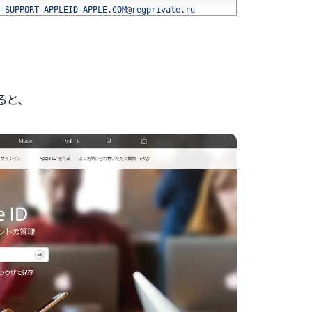
-
SUPPORT
-
APPLEID
-
APPLE
.
COM
@
regprivate
.
ru
ると、