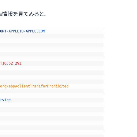
is情報を見てみると、
ORT
-
APPLEID
-
APPLE
.
COM
T16
:
52
:
29Z
org/epp#clientTransferProhibited
rvice