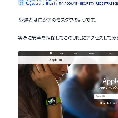
25
Registrant 
Email
:
MY
-
ACCOUNT
-
SECURITY
-
REGISTRATION
登録者はロシアのモスクワのようです。
実際に安全を担保してこのURLにアクセスしてみ