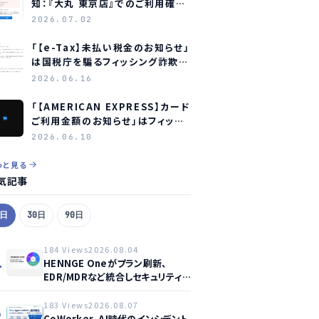
知：『大丸 東京店』でのご利用確認
をお願いします」はフィッシング詐
2026.07.02
欺メールです
「【e-Tax】未払い税金のお知らせ」
は国税庁を騙るフィッシング詐欺
― 見分け方と対処法
2026.06.16
「【AMERICAN EXPRESS】カード
ご利用金額のお知らせ」はフィッシ
ング詐欺メール ― アメリカン・エ
2026.06.10
キスプレスを装う偽メールの見分
け方
っと見る
気記事
7日
30日
90日
184 Views
2026.08.04
1
HENNGE Oneがプラン刷新、
EDR/MDRなど統合しセキュリティ
強化へ
183 Views
2026.08.07
2
CoWorker、AI時代のインシデント